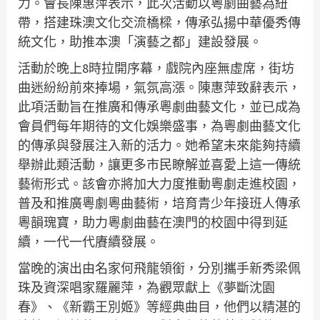
力。會長陳惠萍表示，此次活動以粵劇曲藝為紐
帶，搭建珠澳文化交流橋樑，傳承弘揚中華優秀傳
統文化，助推本澳「演藝之都」建設發展。
活動於晚上8時拉開序幕，戲院內座無虛席，街坊
曲迷紛紛前來捧場，氣氛高漲。陳惠萍致辭表示，
此項活動旨在推廣和傳承粵劇曲藝文化，並已成為
會員們每年期待的文化娛樂盛事，為粵劇曲藝文化
的傳承與發展注入新的活力。她希望未來能夠持續
舉辦此類活動，讓更多市民瞭解並喜愛上這一傳統
藝術形式。該會亦將加大力度推動粵劇走進校園，
普及和推廣粵劇粵曲藝術，培育青少年接班人傳承
粵韻瑰寶，助力粵劇曲藝在澳門的校園中得到延
續，一代一代賡續發展。
當晚的演出由名家何飛龍領銜，分別攜手新秀梁佩
珠及資深唱家羅麗萍，為觀眾獻上《夢斷沈園
春》、《新霸王別姬》等經典曲目，他們以精湛的