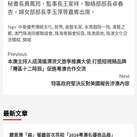
秘書長黃鳳筠，監事長王家祥，聯絡部部長卓春
杏，婦女部部長李玉萍等嘉賓出席。
Tags:
中華優秀傳統文化
,
新秀
,
曲藝名家
,
永樂戲院一院
,
演藝之
都
,
澳門珠海同鄉聯誼會
,
珠海粵韻會知音
,
珠澳兩地
,
珠澳文化交
流橋樑
,
開唱
Continue
Previous
本澳主持人成清遠漂流文旅季推廣大使 打造短視頻品牌
Reading
「灣區十二時辰」促進粵澳合作交流
Next
特區政府堅決反對美國報告涉澳內容
最新文章
麗景灣「森」餐廳首次亮相「2026粵澳名優商品展」