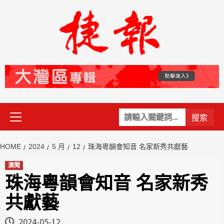
Skip
to
content
Primary
關
Menu
鍵
字:
HOME
2024
5 月
12
珠海粵韻會知音 名家新秀共獻藝
澳聞
珠海粵韻會知音 名家新秀
共獻藝
2024-05-12