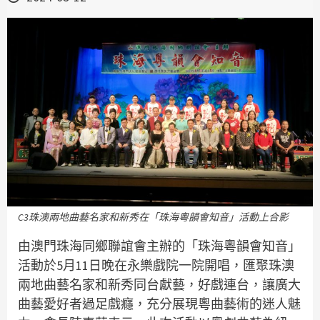
C3珠澳兩地曲藝名家和新秀在「珠海粵韻會知音」活動上合影
由澳門珠海同鄉聯誼會主辦的「珠海粵韻會知音」
活動於5月11日晚在永樂戲院一院開唱，匯聚珠澳
兩地曲藝名家和新秀同台獻藝，好戲連台，讓廣大
曲藝愛好者過足戲癮，充分展現粵曲藝術的迷人魅