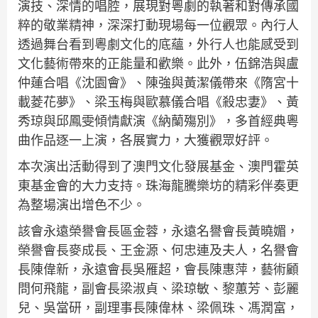
演技、深情的唱腔，展現對粵劇的執著和對傳承國
粹的敬業精神，深深打動現場每一位觀眾。內行人
透過舞台看到粵劇文化的底蘊，外行人也能感受到
文化藝術帶來的正能量和歡樂。此外，伍錦浩與盧
仲蓮合唱《沈園會》、陳強與黃潔儀帶來《隋宮十
載菱花夢》、梁玉梅與歐慕儀合唱《殺忠妻》、黃
秀琼與邱鳳雯傾情獻演《納蘭殤別》，多首經典粵
曲作品逐一上演，各展實力，大獲觀眾好評。
本次演出活動得到了澳門文化發展基金、澳門霍英
東基金會的大力支持。珠海龍騰樂坊的精彩伴奏更
為整場演出增色不少。
該會永遠榮譽會長區金蓉，永遠名譽會長黃曉媚，
榮譽會長麥成長、王金源、何忠連及夫人，名譽會
長陳偉新，永遠會長吳雁超，會長陳惠萍，藝術顧
問何飛龍，副會長梁淑貞、梁琼敏、黎蕙芳、彭麗
兒、吳當研，副理事長陳偉林、梁佩珠、馮潤富，