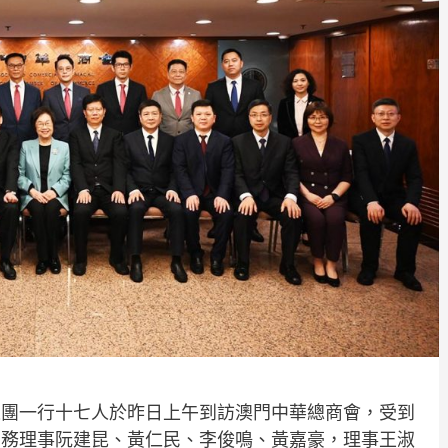
表團一行十七人於昨日上午到訪澳門中華總商會，受到
常務理事阮建昆、黃仁民、李俊鳴、黃嘉豪，理事王淑