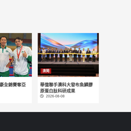
澳聞
豪全錦賽奪亞
華億聯手澳科大發布魚鱗膠
原蛋白肽科研成果
2026-08-08