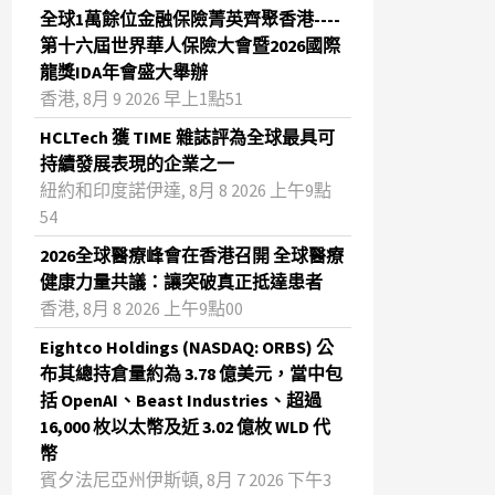
全球1萬餘位金融保險菁英齊聚香港----
第十六屆世界華人保險大會暨2026國際
龍獎IDA年會盛大舉辦
香港, 8月 9 2026 早上1點51
HCLTech 獲 TIME 雜誌評為全球最具可
持續發展表現的企業之一
紐約和印度諾伊達, 8月 8 2026 上午9點
54
2026全球醫療峰會在香港召開 全球醫療
健康力量共議：讓突破真正抵達患者
香港, 8月 8 2026 上午9點00
Eightco Holdings (NASDAQ: ORBS) 公
布其總持倉量約為 3.78 億美元，當中包
括 OpenAI、Beast Industries、超過
16,000 枚以太幣及近 3.02 億枚 WLD 代
幣
賓夕法尼亞州伊斯頓, 8月 7 2026 下午3