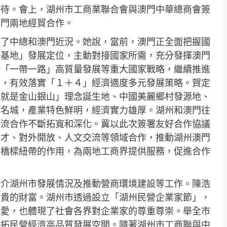
接待。會上，湖州市工商業聯合會與澳門中華總商會簽
澳門兩地經貿合作。
紹了中總和澳門近況。她說，當前，澳門正全面把握國
一基地」發展定位，主動對接國家所需，充分發揮澳門
、「一帶一路」高質量發展等重大國家戰略，繼續推進
設，有效落實「１＋４」經濟適度多元發展策略。賀定
山就是金山銀山」理念誕生地、中國美麗鄉村發源地、
化名城，產業特色鮮明，經濟實力雄厚。湖州和澳門往
交流合作不斷拓寬和深化。冀以此次簽署友好合作協議
人才、對外開放、人文交流等領域合作，推動湖州澳門
起橋樑紐帶的作用，為兩地工商界提供服務，促進合作
簡介湖州市發展情況及推動營商環境建設等工作。陳浩
寶貴的財富。湖州市透過設立「湖州民營企業家節」，
關愛，也體現了社會各界對企業家的尊重尊崇。舉全市
開拓民營經濟高品質發展空間。隨著湖州市工商聯與中