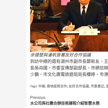
余健楚與潘帆簽署友好合作協議
到訪中總的還有湖州市副市長鄭新友、
長吳焱國，市委宣傳部副部長、市網信
少鵬，市文化廣電旅遊局局長樓婷，市
Tags:
中總
,
兩地經貿合作
,
友好合作協議
,
市委書記
,
Continue
Previous
水公司與社團合辦技術課程介紹智慧水務
Reading