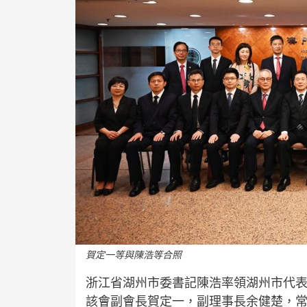
賀定一等與陳浩等合照
浙江省湖州市委書記陳浩率領湖州市代
該會副會長賀定一，副理事長余健楚，