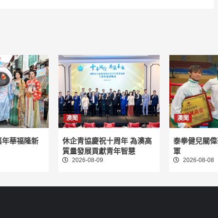
澳聞
澳聞
嘉年華福隆新
休企青協慶祝十周年 為澳高
泰拳健兒關偉
質量發展貢獻青年智慧
軍
2026-08-09
2026-08-08