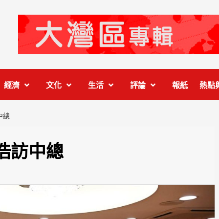
經濟
文化
生活
評論
報紙
熱點
中總
浩訪中總