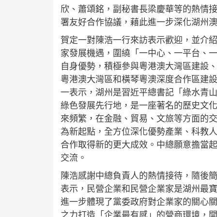
欣、蕭頌銘，副秘書長梁慶華等的熱情
署友好合作協議，藉此進一步深化湖州
賀定一對陳浩一行來訪表示歡迎，並介
家發展機遇，圍繞「一中心、一平台、
自身優勢，積極參與粵港澳大灣區建設
粵港澳大灣區和橫琴粵澳深度合作區建
一表示，湖州是習近平總書記「綠水青
綠色發展先行地，是一座著名的歷史文
來頻繁，在金融、貿易、文旅等方面的
為新起點，全方位深化優勢產業、科教
合作取得新的更大成效。中總願意擔當
交流。
陳浩感謝中總負責人的熱情接待，隨後
表示，民營企業和民營企業家是湖州最
進一步體現了黨委政府對企業家的關心
之力打造「企業最有感」的營商環境，