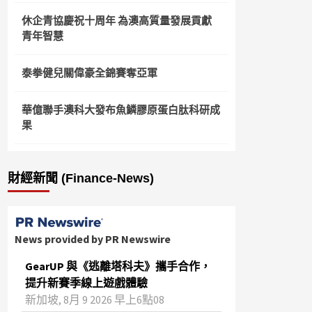
休企青協慶祝十周年 為澳高質量發展貢獻
青年智慧
泰拳健兒關偉豪全錦賽奪亞軍
華億聯手澳科大發布魚鱗膠原蛋白肽科研成
果
財經新聞 (Finance-News)
News provided by PR Newswire
GearUP 與《逃離塔科夫》攜手合作，
提升新賽季線上遊戲體驗
新加坡, 8月 9 2026 早上6點08