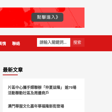
關
輿情
聯絡
鍵
字:
最新文章
片區中心攜手婦聯辦「仲夏益隆」 逾70場
活動聯動社區及周邊商戶
澳門華服文化嘉年華福隆新街登場