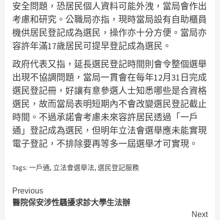
安全問題，恐居民個人資料可能外洩，當局會作出
考慮和研究。公職局亦指，現時當局設有自助櫃員
機供居民登記成為選民，操作亦十分方便。當局亦
容許年滿17歲居民可提早登記成為選民。
政府代表又指，延長選民登記時間則會令整個選舉
出現不協調問題，當局一貫會在每年12月31日完成
選民登記冊，好讓有意參選人士知悉哪些是合資格
選民，故而當局表明短期內不會改變選民登記截止
時間。不過承諾會考慮未來容許居民透過「一戶
通」登記成為選民，但明年立法會選舉應未能實現
電子登記，不排除要再等多一屆選舉才可實現。
Tags:
一戶通
,
立法會選舉法
,
選民登記服務
Continue
Previous
醫院保安涉性騷擾求診大學生法辦
Reading
Next