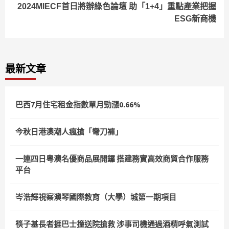
2024MIECF首日將辦綠色論壇 助「1+4」重點產業把握
ESG新商機
最新文章
巴西7月住宅租金指數單月勁漲0.66%
今秋日港澳潮人瘋搶「彎刀褲」
一連四日粵澳名優商品展開鑼 搭建務實高效商貿合作服務
平台
岑浩輝視察澳琴國際教育（大學）城第一期項目
筷子基長者捱巴士撞送院搶救 涉事司機通過酒精呼氣測試