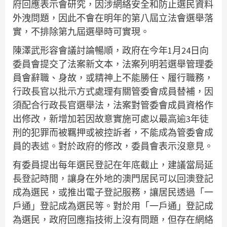
府回應表示會研究，因涉網絡安全和防止選民資料
外洩問題，因此不會在明年的第八屆立法會選舉落
實，不排除第九屆選舉時可實現。
陳澤武形容會議討論暢順，政府在今年1月24日向
委員會提交了法案新文本，法案列明若選舉管理委
員會辭職、身故，或精神上不能勝任、履行職務，
行政長官以批示方式處理有關管委會成員替補，因
須配合行政長官選舉法，法案對管委會成員資格作
出修改，新增加若因故意實施可處以最高逾3年徒
刑的犯罪而被羈押或被控訴者，不能成為管委會成
員的表述。對於政府的修改，委員會表示沒意見。
有委員提出每年選民登記在年底截止，建議當局延
長登記時間，讓身在外地的澳門居民可以回澳登記
成為選民，或推出電子登記服務，讓居民透過「一
戶通」登記成為選民等。對於用「一戶通」登記成
為選民，政府回應指技術上沒有問題，但存在網絡