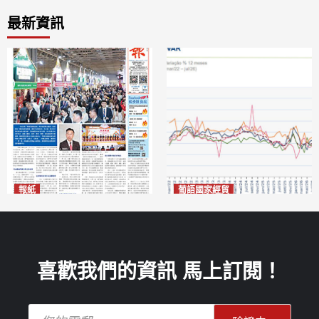
最新資訊
報紙
葡語國家經貿
2026年8月7日版面
巴西7月住宅租金指數單月勁
2026-08-07
漲0.66%
2026-08-07
喜歡我們的資訊 馬上訂閱！