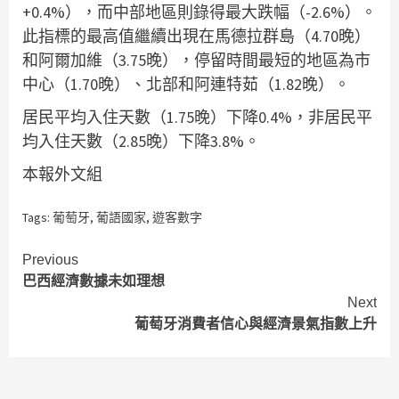
+0.4%），而中部地區則錄得最大跌幅（-2.6%）。
此指標的最高值繼續出現在馬德拉群島（4.70晚）
和阿爾加維（3.75晚），停留時間最短的地區為市
中心（1.70晚）、北部和阿連特茹（1.82晚）。
居民平均入住天數（1.75晚）下降0.4%，非居民平
均入住天數（2.85晚）下降3.8%。
本報外文組
Tags:
葡萄牙
,
葡語國家
,
遊客數字
Continue
Previous
巴西經濟數據未如理想
Reading
Next
葡萄牙消費者信心與經濟景氣指數上升