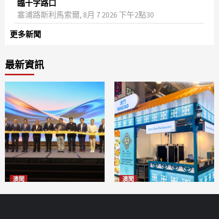
臨十字路口
塞浦路斯利馬索爾, 8月 7 2026 下午2點30
更多新聞
最新資訊
澳聞
澳聞
華億聯手澳科大發布魚鱗膠原
麗景灣「森」餐廳首次亮相
蛋白肽科研成果
「2026粵澳名優商品展」