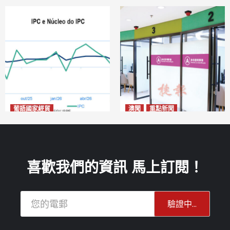
葡語國家經貿
澳聞
重點新聞
巴西7月IGP-DI綜合物價指數
社團法律制度即日起公開諮詢
下跌0.86%
危害國安社團可被消滅不得上
2026-08-11
訴
2026-08-11
喜歡我們的資訊 馬上訂閱！