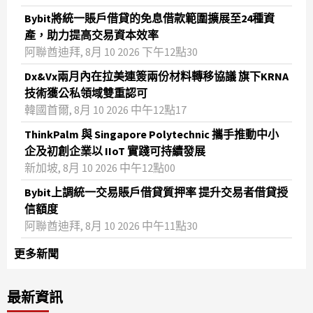
Bybit將統一賬戶借貸的免息借款範圍擴展至24種資
產，助力提高交易資本效率
阿聯酋迪拜, 8月 10 2026 下午12點30
Dx&Vx兩月內在拉美連簽兩份材料轉移協議 旗下KRNA
技術獲公私領域雙重認可
韓國首爾, 8月 10 2026 中午12點17
ThinkPalm 與 Singapore Polytechnic 攜手推動中小
企及初創企業以 IIoT 實踐可持續發展
新加坡, 8月 10 2026 中午12點00
Bybit上調統一交易賬戶借貸質押率 提升交易者借貸授
信額度
阿聯酋迪拜, 8月 10 2026 中午11點30
更多新聞
最新資訊