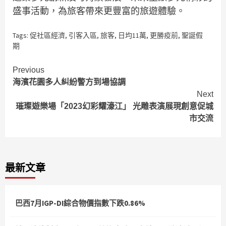
盛事活動，為旅客帶來更豐富的旅遊體驗。
Tags:
促社區經濟
,
引客入區
,
旅客
,
日均11萬
,
更勝疫前
,
聖誕假
期
Continue
Previous
海濱花園多人糾紛警方到場協調
Reading
Next
璀璨遊樂場「2023幻彩耀濠江」 光雕表演展現創意促城
市交流
最新文章
巴西7月IGP-DI綜合物價指數下跌0.86%