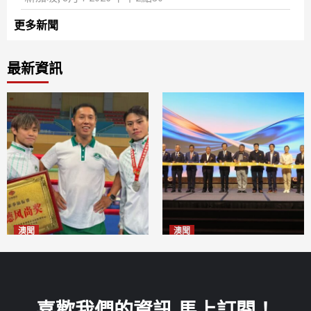
更多新聞
最新資訊
澳聞
澳聞
泰拳健兒關偉豪全錦賽奪亞軍
華億聯手澳科大發布魚鱗膠原
2026-08-08
蛋白肽科研成果
2026-08-08
喜歡我們的資訊 馬上訂閱！