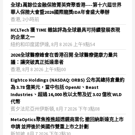
全球1萬餘位金融保險菁英齊聚香港----第十六屆世界
華人保險大會暨2026國際龍獎IDA年會盛大舉辦
香港, 2小時前
HCLTech 獲 TIME 雜誌評為全球最具可持續發展表現
的企業之一
紐約和印度諾伊達, 8月 8 2026 上午9點54
2026全球醫療峰會在香港召開 全球醫療健康力量共
議：讓突破真正抵達患者
香港, 8月 8 2026 上午9點00
Eightco Holdings (NASDAQ: ORBS) 公布其總持倉量約
為 3.78 億美元，當中包括 OpenAI、Beast
Industries、超過 16,000 枚以太幣及近 3.02 億枚 WLD
代幣
賓夕法尼亞州伊斯頓, 8月 7 2026 下午3點08
MetaOptics聚焦推進超透鏡商業化 撤回納斯達克上市
申請 並押後於美國作雙重上市之計劃
新加坡, 8月 7 2026 下午2點30