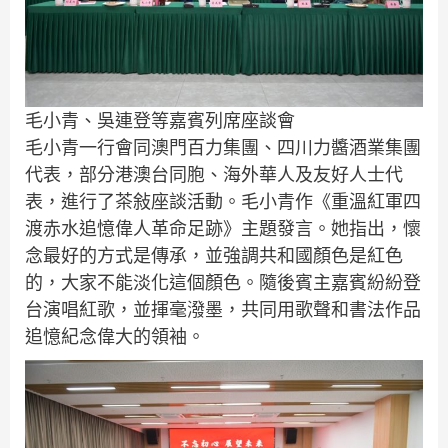
毛小青、吳連登等嘉賓列席座談會
毛小青一行會同澳門百力集團、四川力醬酒業集團
代表，部分港澳台同胞、海外華人及友好人士代
表，進行了茶敍座談活動。毛小青作《重溫紅軍四
渡赤水追憶偉人革命足跡》主題發言。她指出，懷
念最好的方式是傳承，並強調共和國顏色是紅色
的，大家不能淡化這個顏色。隨後賓主嘉賓紛紛登
台演唱紅歌，並揮毫潑墨，共同用歌聲和書法作品
追憶紀念偉大的領袖。