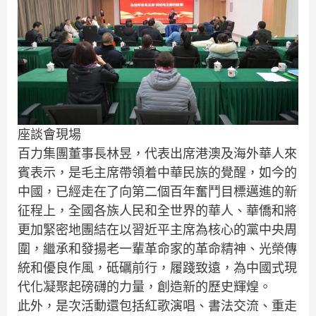
座談會現場
百力集團董事長林昱，代表出席港澳及海外華人來
賓表示，是毛主席帶領着中華民族的覺醒，如今的
中國，已經走在了向第二個百年奮鬥目標邁進的新
征程上，全國各族人民和全世界的華人、華僑和將
更加緊密地團結在以習近平主席為核心的黨中央周
圍，繼承和發揚老一輩革命家的革命精神、光榮傳
統和優良作風，砥礪前行，履踐致遠，為中國式現
代化凝聚起磅礴的力量，創造新的歷史輝煌。
此外，是次活動還包括紅歌演唱、書法交流、重走