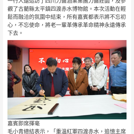
一行人還造訪了四川力醬酒業集團力醬莊園，及參
觀了古藺縣太平鎮四渡赤水博物館。本次活動在輕
鬆而融洽的氛圍中結束，所有嘉賓都表示將不忘初
心，不忘使命，將老一輩革傳承革命精神永遠傳承
下去。
嘉賓即席揮毫
毛小青總結表示，「重溫紅軍四渡赤水，追憶主席