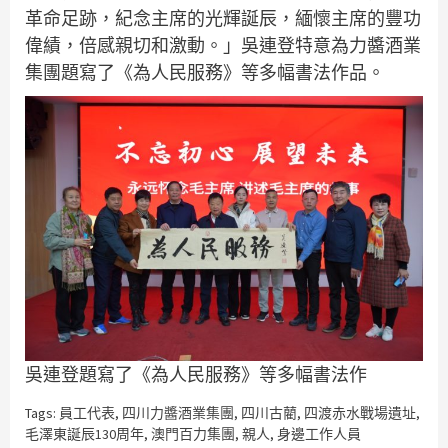
革命足跡，紀念主席的光輝誕辰，緬懷主席的豐功
偉績，倍感親切和激動。」吳連登特意為力醬酒業
集團題寫了《為人民服務》等多幅書法作品。
吳連登題寫了《為人民服務》等多幅書法作
Tags:
員工代表
,
四川力醬酒業集團
,
四川古藺
,
四渡赤水戰場遺址
,
毛澤東誕辰130周年
,
澳門百力集團
,
親人
,
身邊工作人員