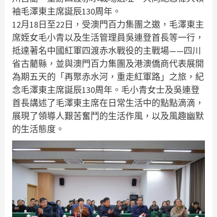
袖毛澤東主席誕辰130周年。
12月18日至22日，受澳門百力集團之邀，毛澤東主
席姪女毛小青以及生活管理員吳連登首長等一行，
抵達著名中國紅軍四渡赤水戰役的主戰場——四川
省古藺縣，並與澳門百力集團及港澳僑商代表展開
為期五天的「再聚赤水河，重走紅軍路」之旅，紀
念毛澤東主席誕辰130周年。毛小青女士及吳連登
首長講述了毛澤東主席在日常生活中的點點滴滴，
展現了領導人艱苦奮鬥的生活作風，以及風趣幽默
的生活態度。