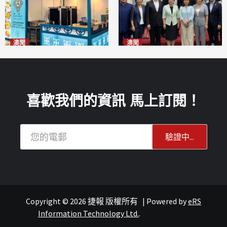
澳聞
澳聞
麗景灣「森」餐廳首次亮相
陽江市經貿推介會暨澳門企業
「2026粵澳名優商品展」
家座談會
2026-08-07
2026-08-07
喜歡我們的資訊 馬上訂閱！
Copyright © 2026 捷報 版權所有
|
Powered by
eRS
報紙
葡語國家經貿
Information Technology Ltd.
.