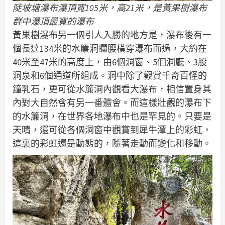
陡坡塘瀑布瀑頂寬105米，高21米，是黃果樹瀑布
群中瀑頂最寬的瀑布
黃果樹瀑布另一個引人入勝的地方是，瀑布後有一
個長達134米的水簾洞攔腰橫穿瀑布而過，大約在
40米至47米的高度上，由6個洞窗、5個洞廳、3股
洞泉和6個通道所組成。洞中除了觀賞千奇百怪的
鐘乳石，更可從水簾洞內觀看大瀑布，相信置身其
內對大自然會有另一番體會。而這樣壯觀的瀑布下
的水簾洞，在世界各地瀑布中也是罕見的。只要是
天晴，還可從各個洞窗中觀賞到犀牛潭上的彩虹，
這裏的彩虹還是動態的，隨著走動而變化和移動。