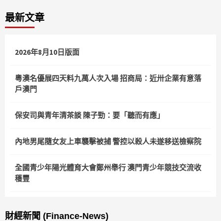
最新文章
2026年8月10日版面
粵澳名優展四天料九萬人次入場 招商局：近卅企業有意落
戶澳門
保安司與青年清茶談 陳子勁：要「聽而有應」
內地男尾隨女友上車襲擊被捕 警控以殺人未遂移送檢察院
全國青少年陽光體育大會鄭州舉行 澳門青少年競技交流收
穫豐
財經新聞 (Finance-News)