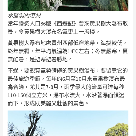
水簾洞內溶洞
當年膾炙人口86版《西遊記》曾來黃果樹大瀑布取
景，令黃果樹大瀑布名氣更上一層樓。
黃果樹大瀑布地處貴州西部低窪地帶，海拔較低，
終年無霜，年平均氣溫為14℃左右；冬無嚴寒，夏
無酷暑，是避寒避暑勝地。
不過，要觀賞氣勢磅礡的黃果樹瀑布，要留意它的
最佳旅遊季節，每年的6月至10月來黃果樹瀑布最
為合適，尤其是7-8月，雨季最大的流量可達每秒
110-150個立方米，瀑布水流大，水沿著瀑面傾瀉
而下，形成既美麗又壯觀的景色。