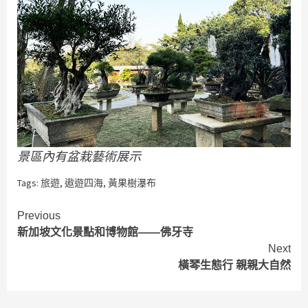
景區內有盆栽藝術展示
Tags:
旅遊
,
遨遊四海
,
黃果樹瀑布
Continue
Previous
新加坡文化景點和博物館——佛牙寺
Reading
Next
橫琴生態行 親親大自然