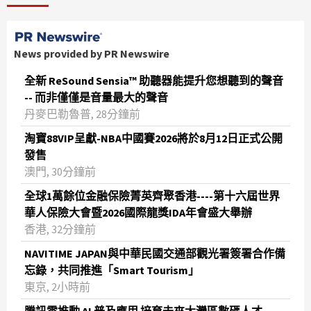
News provided by PR Newswire
全新 ReSound Sensia™ 助聽器能提升您想聽到的聲音
-- 而非僅僅是音量最大的聲音
丹麥巴勒魯普, 28分鐘前
淘寶88VIP呈獻-NBA中國賽2026將於8月12日正式公開
發售
澳門, 30分鐘前
全球1萬餘位金融保險菁英齊聚香港----第十六屆世界
華人保險大會暨2026國際龍獎IDA年會盛大舉辦
香港, 32分鐘前
NAVITIME JAPAN與中華民國交通部觀光署簽署合作備
忘錄，共同推進「Smart Tourism」
東京, 2小時前