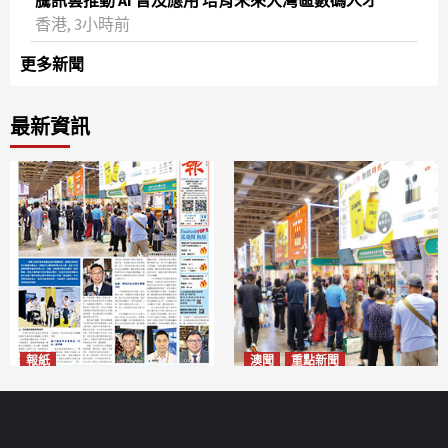
騰訊雲推動 AI 普及應用 培育未來大灣區數碼人才
香港, 3小時前
更多新聞
最新資訊
報紙
澳聞
重點新聞
2026年8月10日版面
粵澳名優展四天料九萬人次入
2026-08-10
場 招商局：近卅企業有意落戶
澳門