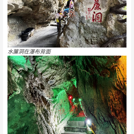
水簾洞在瀑布背面