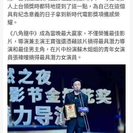
人上台領獎時都特地提到了這一點，為自己在這個
具有紀念意義的日子拿到新時代電影獎項備感榮
耀。
《八角籠中》成為當晚最大贏家，不僅榮獲最佳影
片，導演兼主演王寶強還憑藉該片摘得最具潛力導
演和最佳男主角，在片中扮演蘇木姐姐的青年女演
員張禕曈摘得最具潛力女演員。