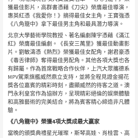
獲最佳影片，高群書憑藉《刀尖》榮膺最佳導演，
惠英紅憑《我愛你！》摘得最佳女主角，王寶強憑
《八角籠中》拿下最佳男主角和最具潛力導演。
北京大學藝術學院教授、著名編劇陳宇憑藉《滿江
紅》榮膺最佳編劇。《長安三萬里》獲最佳動畫影
片。劉敏濤憑《熱烈》榮獲最佳女配角，謝君豪憑
《毒舌律師》奪得最佳男配角。其他各項大獎也各
有歸屬。作為首席戰略合作伙伴，上汽大眾攜德系
MPV駕乘旗艦威然鼎立支持，並將全程見證金揚花
獎各位嘉賓的精彩時刻，盡顯威然的待客之道。澳
門永利皇宮作為協辦方，呈現精彩絕倫的娱樂體驗
和高雅藝術的完美結合，將為賓客精心締造非凡體
驗。
《八角籠中》榮獲4項大獎成最大贏家
當晚的頒獎典禮星光璀璨，斯琴高娃、肖桂雲、高