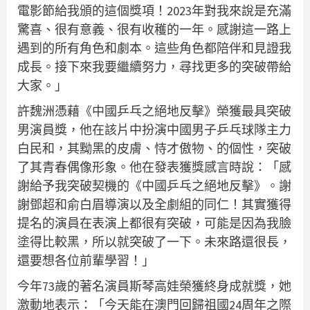
電影節給我頒的這個獎項！2023年對我來說是充滿
驚喜、很有意義、很有收穫的一年。感謝這一路上
遇到的所有角色和劇本。這些角色都陪伴和見證我
成長。接下來我要繼續努力，尋找更多的突破帶給
大家。」
許魏洲憑藉《中國乒乓之絕地反擊》榮獲最具突破
男演員獎，他在該片中扮演中國男子乒乓球隊主力
白民和，其黝黑的皮膚、恃才傲物、的個性，突破
了其青春偶像形象。他在發表獲獎感言時說：「感
謝給予我突破契機的《中國乒乓之絕地反擊》。謝
謝鄧超和俞白眉導演以及全劇組的同仁！其實獲得
提名的演員在表演上都很有突破，可能是因為我臉
塗得比較黑，所以就突破了一下。未來路還很長，
還要想各位前輩學習！」
今年73歲的著名演員斯琴高娃榮獲終身成就獎，她
激動地表示：「今天能在澳門回歸祖國24周年之際