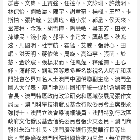
群書、文雋、王寶強、任達華、文詠珊、許魏洲、
林保怡、劉敏濤、陳宇、謝君豪、楊楓、王智、卡
斯柏、張禕曈、姜佩瑤、趙小棠、郭丞、侯天來、
鞏漢林、金珠、胡雪樺、陶慧敏、吳玉芳、田歌、
孫維民、錢小豪、郝平、李乃文、龔慈恩、秋瓷
炫、馬國明、杜宇航、霍猛、艾威、張齡心、田
岷、洪天明、蔣依依、周旋、高海寧、張萌、於
慧、金於宸、張楊果而、任胤蓬、釋延霈、王心
妤、滿舒克、劉海寬等眾多著名影視名人明星和澳
門社會各界知名人士澳門中國僑聯副主席、澳門全
國人大代表、澳門地區中國和平統一促進會劉藝良
會長、澳門特區政府政策研究和區域發展局張作文
局長、澳門科學技術發展基金行政委員會主席謝永
強博士、澳門立法會梁鴻細議員、澳門特別行政區
政府文化發展基金信託委員會張少東委員、澳門商
報社朱海生社長、澳門廣發銀行張愛華行長等出
席。當晚適逢澳門回歸祖國懷抱24周年，每位電影