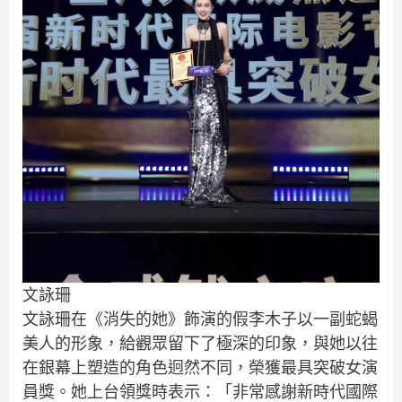
文詠珊
文詠珊在《消失的她》飾演的假李木子以一副蛇蝎
美人的形象，給觀眾留下了極深的印象，與她以往
在銀幕上塑造的角色迥然不同，榮獲最具突破女演
員獎。她上台領獎時表示：「非常感謝新時代國際