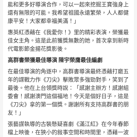
能和更多好導演合作，可以一起來挖掘王寶強身上
還有無限的可能。我希望祖國永遠繁榮，人人都健
康平安！大家都幸福美滿！」
惠英紅憑藉在《我愛你！》里的精彩表演，榮獲最
佳女主角。這是此前獲獎無數的她，首次拿到新時
代電影節金揚花獎影後。
高群書榮獲最佳導演 陳宇榮膺最佳編劇
在最佳導演的角逐中，高群書導演最終憑藉打磨五
年的諜戰力作《刀尖》擊敗眾多強勁對手，笑到了
最後。他在上台領獎時說：「感謝主辦方！感謝組
委會！感謝澳門這個福地！今天是個好日子，這是
《刀尖》拿的第一個獎。謝謝所有支持高群書的朋
友！」
張藝謀執導的古裝懸疑喜劇《滿江紅》在今年春節
檔上映後，在狹小的敍事空間和時間里，憑藉一波