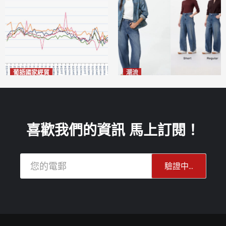
葡語國家經貿
潮流
巴西7月住宅租金指數單月勁
今秋日港澳潮人瘋搶「彎刀
漲0.66%
褲」
2026-08-07
2026-08-07
喜歡我們的資訊 馬上訂閱！