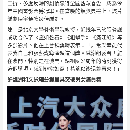
三折、多處反轉的劇情贏得全國觀眾喜愛，成為今
年中國電影票房冠軍。在當晚的頒獎典禮上，該片
編劇陳宇榮獲最佳編劇。
陳宇是北京大學藝術學院教授，近幾年已於張藝謀
成功合作了《堅如磐石》《狙擊手》《滿江紅》等
多部影片。他在上台領獎時表示：「非常榮幸能代
表我自己和張藝謀導演領這個獎。感謝組委會！能
在澳門，特別是在澳門回歸祖國24周年的時刻獲得
這個獎項，感到非常如意！希望以後還能再來！」
許魏洲和文詠珊分獲最具突破男女演員獎