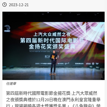
2023-12-21
任達華
第四屆新時代國際電影節金揚花獎·上汽大眾威然
之夜頒獎典禮於12月20日晚在澳門永利皇宮隆重舉
行，現場揭曉各項大獎獲獎名單，《八角籠中》榮