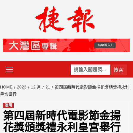
Skip
to
content
Primary
關
Menu
鍵
字:
HOME
2023
12 月
21
第四屆新時代電影節金揚花獎頒獎禮永利
皇宮舉行
澳聞
第四屆新時代電影節金揚
花獎頒獎禮永利皇宮舉行