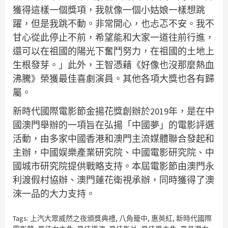
獲得這樣一個獎項，我就像一個小姑娘一樣想跳
躍，但是我跳不動。非常開心，也忐忑不安。我不
甘心從此停止不前，希望能和大家一道往前行進，
還可以在祖國的陽光下奮鬥努力，在祖國的土地上
生根發芽。」此外，王智憑藉《好像也沒那麼熱血
沸騰》榮獲最佳喜劇演員。其他各項大獎也各有歸
屬。
新時代國際電影節金揚花獎創辦於2019年，是在中
國澳門舉辦的一項旨在弘揚「中國夢」的電影評選
活動，由多家中國香港和澳門主流媒體聯合發起和
主辦，中國娱樂產業研究院、中國電影研究院、中
國城市研究院提供戰略支持。本屆電影節由澳門永
利渡假村協辦、澳門蓮花衛視承辦，同時獲得了澳
淶一品的大力支持。
Tags:
上汽大眾威然之夜頒獎典禮
,
八角籠中
,
惠英紅
,
新時代國際