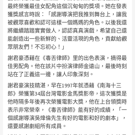
最終榮獲最佳女配角這個沉甸甸的獎項。她在發表
獲獎感言時說：「感謝導演把我推到舞台上，讓我
被觀眾喜歡和認可這樣一個媽媽的角色。以後我還
將繼續踏踏實實做人，認認真真演戲，希望自己還
能創造出一些新鮮的、活靈活現的角色，貢獻給觀
眾朋友們！不忘初心！」
謝君豪憑藉在《毒舌律師》里的出色表演，摘得最
佳男配角。他在該片中扮演律師金遠山，最後時刻
站在了正義這一邊，讓人印象深刻。
謝君豪演技精湛，早在1997年就憑藉《南海十三
郎》榮獲第34屆台灣電影金馬獎影帝，這次獲獎是
他時隔多年後再次榮獲電影大獎，他在上台領獎時
表示非常榮幸，《毒舌律師》能有好的成績，「一
個感謝導演吳煒倫先生有好的電影和好的劇本」，
還要感謝劇組所有成員。