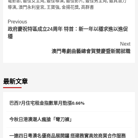
電影節
,
最佳女主角
,
最佳導演
,
最佳影片
,
最佳男主角
,
最具潛力
導演
,
澳門永利皇宮
,
王寶強
,
金揚花獎
,
高群書
Continue
Previous
政府慶祝特區成立24周年 特首：新一年以穩求進以進促
Reading
穩
Next
澳門粵劇曲藝總會賀雙慶暨新閣就職
最新文章
巴西7月住宅租金指數單月勁漲0.66%
今秋日港澳潮人瘋搶「彎刀褲」
一連四日粵澳名優商品展開鑼 搭建務實高效商貿合作服務