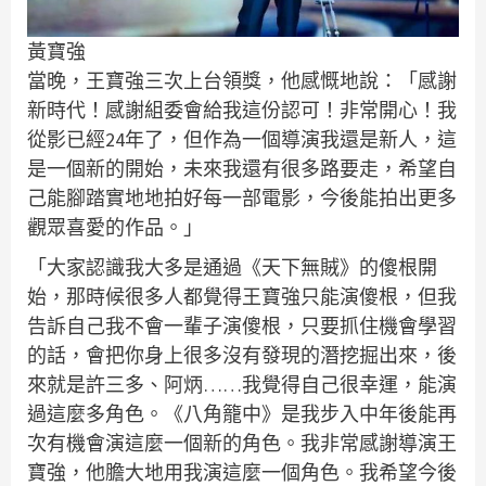
黃寶強
當晚，王寶強三次上台領獎，他感慨地說：「感謝
新時代！感謝組委會給我這份認可！非常開心！我
從影已經24年了，但作為一個導演我還是新人，這
是一個新的開始，未來我還有很多路要走，希望自
己能腳踏實地地拍好每一部電影，今後能拍出更多
觀眾喜愛的作品。」
「大家認識我大多是通過《天下無賊》的傻根開
始，那時候很多人都覺得王寶強只能演傻根，但我
告訴自己我不會一輩子演傻根，只要抓住機會學習
的話，會把你身上很多沒有發現的潛挖掘出來，後
來就是許三多、阿炳……我覺得自己很幸運，能演
過這麼多角色。《八角籠中》是我步入中年後能再
次有機會演這麼一個新的角色。我非常感謝導演王
寶強，他膽大地用我演這麼一個角色。我希望今後