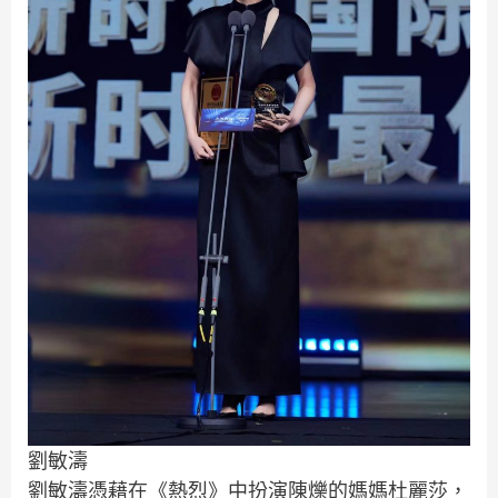
劉敏濤
劉敏濤憑藉在《熱烈》中扮演陳爍的媽媽杜麗莎，