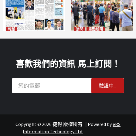
報紙
澳聞
重點新聞
2026年8月10日版面
粵澳名優展四天料九萬人次入
2026-08-10
場 招商局：近卅企業有意落戶
澳門
2026-08-10
喜歡我們的資訊 馬上訂閱！
Copyright © 2026 捷報 版權所有
|
Powered by
eRS
Information Technology Ltd.
.
澳聞
澳聞