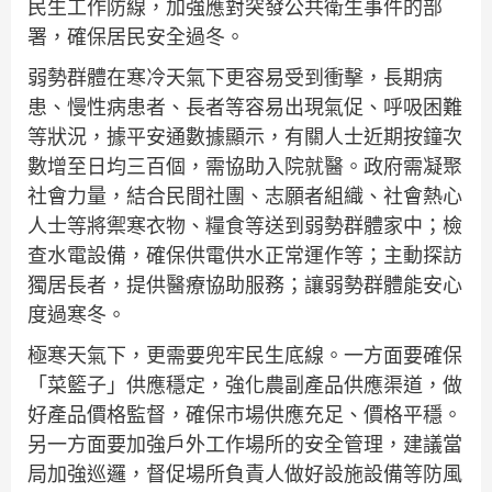
民生工作防線，加強應對突發公共衛生事件的部
署，確保居民安全過冬。
弱勢群體在寒冷天氣下更容易受到衝擊，長期病
患、慢性病患者、長者等容易出現氣促、呼吸困難
等狀況，據平安通數據顯示，有關人士近期按鐘次
數增至日均三百個，需協助入院就醫。政府需凝聚
社會力量，結合民間社團、志願者組織、社會熱心
人士等將禦寒衣物、糧食等送到弱勢群體家中；檢
查水電設備，確保供電供水正常運作等；主動探訪
獨居長者，提供醫療協助服務；讓弱勢群體能安心
度過寒冬。
極寒天氣下，更需要兜牢民生底線。一方面要確保
「菜籃子」供應穩定，強化農副產品供應渠道，做
好產品價格監督，確保市場供應充足、價格平穩。
另一方面要加強戶外工作場所的安全管理，建議當
局加強巡邏，督促場所負責人做好設施設備等防風