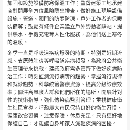
加固和設施設備防寒保溫工作；監督建築工地承建
商對開展全方位風險隱患排查，做好施工現場設備
設施、管道、閥門的防寒防凍，戶外工作者的保暖
裝備等；鼓勵有條件企業建立戶外勞動者驛站，提
供熱水、手機充電等人性化服務，為他們送上寒冬
的溫暖。
冬季一直是呼吸道疾病爆發的時期，特別是近期流
感、支原體肺炎等呼吸道疾病頻發，為政府公共衛
生管理帶來挑戰。建議政府需多管齊下做好疾病防
治工作：時刻監測流行病毒的趨勢，掌握流行規律
和就診趨勢，科學統籌醫療資源、提高分級診療效
率；關注高風險人群和他們所在的場所，開展針對
性的技術指導，強化傳染病監測管理；重視健康衛
生社區宣導，呼籲廣大市民保持良好的衛生習慣、
健康飲食習慣，注意保暖，休息充足。只有更好地
保護自己，才能讓自身和家人減輕疾病的困擾。