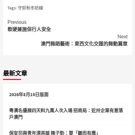
Tags:
守好秋冬防線
Continue
Previous
軟硬兼施保行人安全
Reading
Next
澳門舞蹈藝術：東西文化交匯的舞動篇章
最新文章
2026年8月10日版面
粵澳名優展四天料九萬人次入場 招商局：近卅企業有意落
戶澳門
保安司與青年清茶談 陳子勁：要「聽而有應」