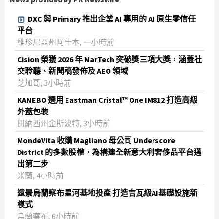
DXC 與 Primary 推出企業 AI 專用的 AI 原生零信任
平台
維珍尼亞州阿什本, 一小時前
Cision 榮獲 2026 年 MarTech 突破獎三項大獎，涵蓋社
交聆聽、新聞稿發佈及 AEO 領域
芝加哥, 3小時前
KANEBO 選用 Eastman Cristal™ One IM812 打造高級
外蓋包裝
田納西州金斯波特, 3小時前
MondeVita 收購 Magliano 母公司 Underscore
District 的多數股權，為構建全新意大利奢侈品平台邁
出第二步
米蘭, 4小時前
遠景烏蘭察布星河基地投產 打造吉瓦級AI基礎設施新
模式
烏蘭察布, 6小時前