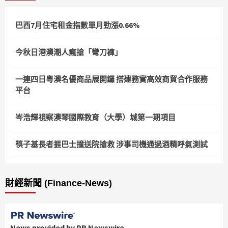
巴西7月住宅租金指數單月勁漲0.66%
今秋日港澳潮人瘋搶「彎刀褲」
一連四日粵澳名優商品展開鑼 搭建務實高效商貿合作服務
平台
岑浩輝視察澳琴國際教育（大學）城第一期項目
筷子基長者捱巴士撞送院搶救 涉事司機通過酒精呼氣測試
財經新聞 (Finance-News)
News provided by PR Newswire