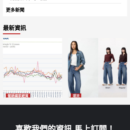
更多新聞
最新資訊
葡語國家經貿
潮流
巴西7月住宅租金指數單月勁
今秋日港澳潮人瘋搶「彎刀
漲0.66%
褲」
2026-08-07
2026-08-07
喜歡我們的資訊 馬上訂閱！