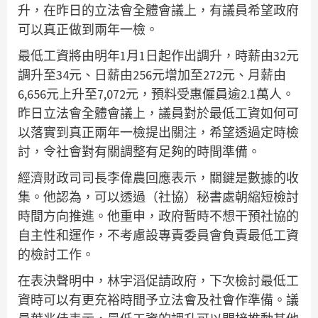
升，在昨日的立法會全體會議上，有議員希望政府
可以真正做到兩年一檢。
最低工資將由明年1月1日起作出調升，時薪由32元
調升至34元、日薪由256元增加至272元、月薪由
6,656元上升至7,072元，預料受惠僱員逾2.1萬人。
昨日立法會全體會議上，議員對於最低工資如何可
以落實到真正兩年一檢提出關注，希望透過定時檢
討，令社會對有關調整有足夠的時間準備。
經濟財政司司長李偉農回應表示，關鍵是數據的收
集。他認為，可以透過（社協）秘書處朝縮短檢討
時間方向推進。他重申，政府暫時不想干預社協的
自主性和運作，不考慮設專責委員會負責最低工資
的檢討工作。
在表決聲明中，林宇滔促請政府，下次檢討最低工
資時可以有更充裕時間予立法會及社會作準備。議