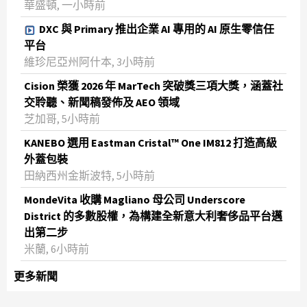
華盛頓, 一小時前
DXC 與 Primary 推出企業 AI 專用的 AI 原生零信任
平台
維珍尼亞州阿什本, 3小時前
Cision 榮獲 2026 年 MarTech 突破獎三項大獎，涵蓋社
交聆聽、新聞稿發佈及 AEO 領域
芝加哥, 5小時前
KANEBO 選用 Eastman Cristal™ One IM812 打造高級
外蓋包裝
田納西州金斯波特, 5小時前
MondeVita 收購 Magliano 母公司 Underscore
District 的多數股權，為構建全新意大利奢侈品平台邁
出第二步
米蘭, 6小時前
更多新聞