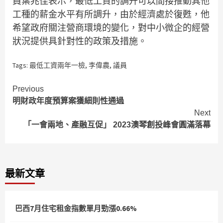
員葉兆佳表示，最低工資的調升可以間接推動其他
工種的薪金水平有所調升，由於經濟處於復甦，他
希望政府關注營商環境的變化，對中小微企的經營
狀況提供具針對性的政策及措施。
Tags:
最低工資兩年一檢
,
李偉農
,
議員
Continue
Previous
明財政年度預算案獲細則性通過
Reading
Next
「一會兩地、產融互促」 2023澳琴創投峰會圓滿落幕
最新文章
巴西7月住宅租金指數單月勁漲0.66%