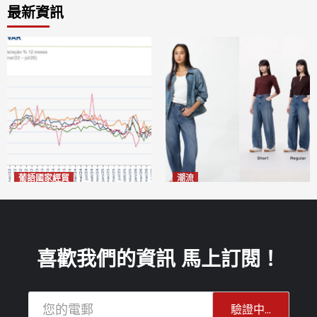
最新資訊
葡語國家經貿
潮流
巴西7月住宅租金指數單月勁
今秋日港澳潮人瘋搶「彎刀
漲0.66%
褲」
2026-08-07
2026-08-07
喜歡我們的資訊 馬上訂閱！