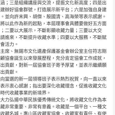
內涵；三是組織講座與交流，提振文化新高度；四是出
是建辦好協會群號，打造展示新平台；六是加強自身建
力。並向許末興、胡傑、殷國清、高海榮等表示感謝。
會將以此作為新的起點，本屆理事會具體要做好五方面
念；二要以大展示，不斷彰顯收藏力量；三要以大交
，請進來，不斷提升收藏水準；四要以大服務，不斷賦
協會活力。
會主席、無錫市文化遺產保護基金會辦公室主任符志剛
回顧協會誕生以來發展歷程，充分肯定協會工作成就，
作出貢獻，對新一屆協會班子寄予厚望，並表示繼續願
作出貢獻。
他向當選的新一屆領導班子表示熱烈祝賀，向一直以來
達表示衷心感謝；指出要深化收藏理念，促進收藏文化
新時代收藏事業的新境界。
要大力弘揚中華民族優秀傳統文化，將收藏文化作為本
收藏非常重要、非常有意義。收藏是一個平台、一種文
成收藏名城。惠山區收藏家協會、收藏家有責任、有使