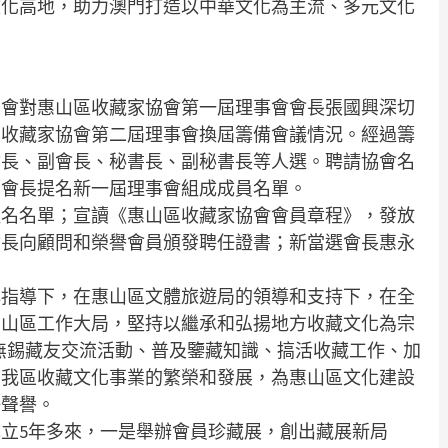
文化高地，助力澳門打造以中華文化為主流、多元文化
大會對惠山區收藏家協會第一屆理事會會長張國興深切
區收藏家協會第二屆理事會換屆籌備會議情況。經過籌
會長、副會長、秘書長、副秘書長等人選。聘請協會名
、會長提名新一屆理事會組成成員名單。
提名名單；宣讀《惠山區收藏家協會會員章程》，發放
會長向顧問和榮譽會員頒發聘任證書；新當選會長惠永
心指導下，在惠山區文體旅遊局的領導和支持下，在全
惠山區工作大局，堅持以繼承和弘揚地方收藏文化為宗
無錫藏友交流活動、普及鑒藏知識、搞活收藏工作、加
了我區收藏文化事業的繁榮和發展，為惠山區文化建設
好聲譽。
立5年多來，一是舉辦會員珍藏展，創出藏展新局