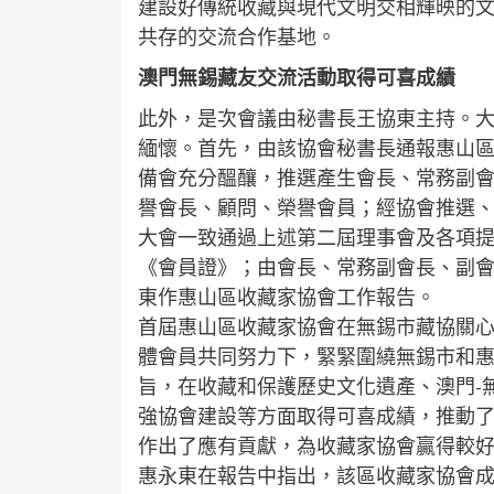
建設好傳統收藏與現代文明交相輝映的
共存的交流合作基地。
澳門無錫藏友交流活動取得可喜成績
此外，是次會議由秘書長王協東主持。
緬懷。首先，由該協會秘書長通報惠山
備會充分醞釀，推選產生會長、常務副
譽會長、顧問、榮譽會員；經協會推選
大會一致通過上述第二屆理事會及各項
《會員證》；由會長、常務副會長、副
東作惠山區收藏家協會工作報告。
首屆惠山區收藏家協會在無錫市藏協關
體會員共同努力下，緊緊圍繞無錫市和
旨，在收藏和保護歷史文化遺產、澳門-
強協會建設等方面取得可喜成績，推動
作出了應有貢獻，為收藏家協會贏得較
惠永東在報告中指出，該區收藏家協會成