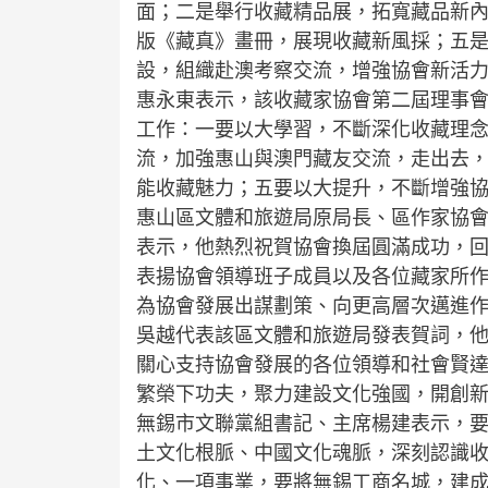
面；二是舉行收藏精品展，拓寬藏品新
版《藏真》畫冊，展現收藏新風採；五
設，組織赴澳考察交流，增強協會新活
惠永東表示，該收藏家協會第二屆理事
工作：一要以大學習，不斷深化收藏理
流，加強惠山與澳門藏友交流，走出去
能收藏魅力；五要以大提升，不斷增強
惠山區文體和旅遊局原局長、區作家協
表示，他熱烈祝賀協會換屆圓滿成功，
表揚協會領導班子成員以及各位藏家所
為協會發展出謀劃策、向更高層次邁進
吳越代表該區文體和旅遊局發表賀詞，
關心支持協會發展的各位領導和社會賢
繁榮下功夫，聚力建設文化強國，開創
無錫市文聯黨組書記、主席楊建表示，
土文化根脈、中國文化魂脈，深刻認識
化、一項事業，要將無錫工商名城，建