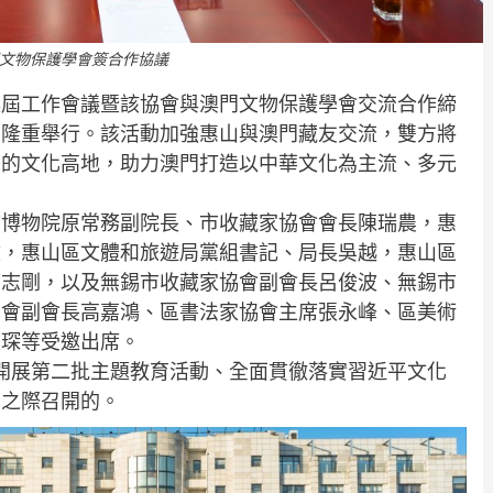
文物保護學會簽合作協議
換屆工作會議暨該協會與澳門文物保護學會交流合作締
館隆重舉行。該活動加強惠山與澳門藏友交流，雙方將
映的文化高地，助力澳門打造以中華文化為主流、多元
市博物院原常務副院長、市收藏家協會會長陳瑞農，惠
敏，惠山區文體和旅遊局黨組書記、局長吳越，惠山區
符志剛，以及無錫市收藏家協會副會長呂俊波、無錫市
協會副會長高嘉鴻、區書法家協會主席張永峰、區美術
建琛等受邀出席。
入開展第二批主題教育活動、全面貫徹落實習近平文化
神之際召開的。