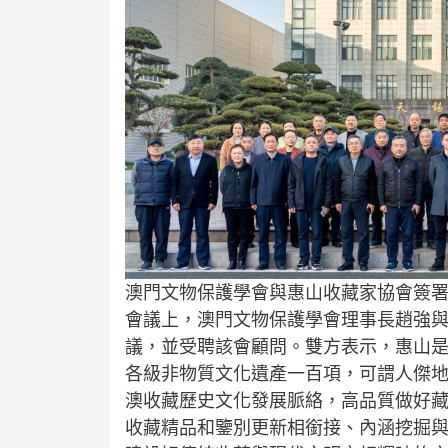
澳門文物保護學會與惠山收藏家協會簽
會議上，澳門文物保護學會理事長趙強
議，並受聘該會顧問。雙方表示，惠山
各級非物質文化遺產一百項，可謂人傑地
澳收藏歷史文化發展脈絡，高品質做好
收藏精品和鑒別更新相銜接、內涵挖掘