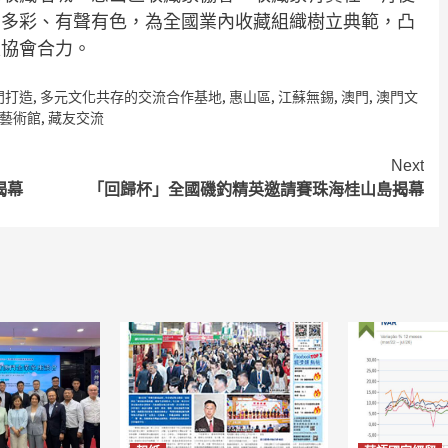
富多彩、有聲有色，為全國業內收藏組織樹立典範，凸
家協會合力。
門打造
,
多元文化共存的交流合作基地
,
惠山區
,
江蘇無錫
,
澳門
,
澳門文
藝術館
,
藏友交流
Next
揭幕
「回歸杯」全國磯釣精英邀請賽珠海桂山島揭幕