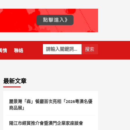
關
輿情
聯絡
鍵
字:
最新文章
麗景灣「森」餐廳首次亮相「2026粵澳名優
商品展」
陽江市經貿推介會暨澳門企業家座談會