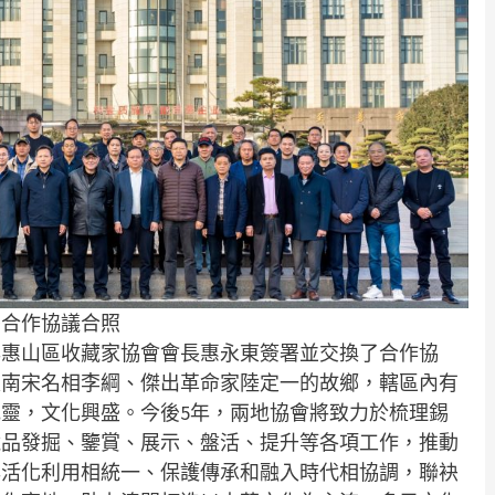
署合作協議合照
與惠山區收藏家協會會長惠永東簽署並交換了合作協
是南宋名相李綱、傑出革命家陸定一的故鄉，轄區內有
靈，文化興盛。今後5年，兩地協會將致力於梳理錫
藏品發掘、鑒賞、展示、盤活、提升等各項工作，推動
與活化利用相統一、保護傳承和融入時代相協調，聯袂