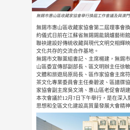
無錫市惠山區收藏家協會舉行換屆工作會議及與澳門
無錫市惠山區收藏家協會第二屆理事會
約儀式日前在江蘇省無錫錫能鍋爐藝術
聯袂建設好傳統收藏與現代文明交相輝
文化共存的交流合作基地。
無錫市文聯黨組書記、主席楊建，無錫
山區委宣傳部副部長、區文明辦主任徐
文體和旅遊局原局長、區作家協會主席
茶文化專業委員會主任秦碧波、區譜牒
家協會副主席吳文鴻、惠山區老促會胡
本次會議於12月7日下午舉行，是在深
思想和全區文化建設高質量發展大會精