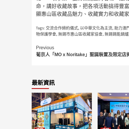
命，講好收藏故事，把各項活動搞得豐
顯惠山區收藏品魅力、收藏實力和收藏
Tags:
交流合作締約儀式
,
以中華文化為主流
,
助力澳
物保護學會
,
無錫市惠山區收藏家協會
,
無錫錫能鍋爐
Continue
Previous
葡京人「MO x Noritake」聖誕裝置及限定店
Reading
最新資訊