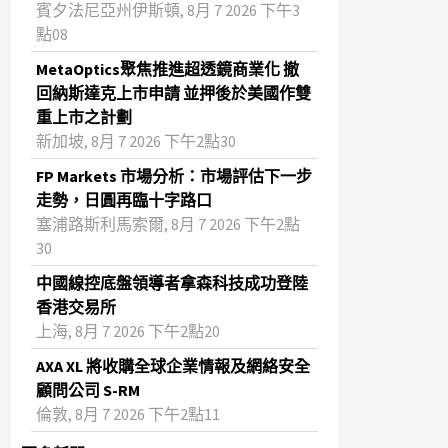
賓夕法尼亞州伊斯頓, 8月 7 2026 下午3
點08
MetaOptics聚焦推進超透鏡商業化 撤
回納斯達克上市申請 並押後於美國作雙
重上市之計劃
新加坡, 8月 7 2026 下午2點30
FP Markets 市場分析：市場評估下一步
走勢，日圓再臨十字路口
塞浦路斯利馬索爾, 8月 7 2026 下午2點
30
中國線控底盤領導者拿森科技成功登陸
香港交易所
上海, 8月 7 2026 下午2點20
AXA XL 將收購全球企業情報及網絡安全
顧問公司 S-RM
倫敦, 8月 7 2026 下午2點11