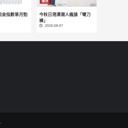
潮流
租金指數單月勁
今秋日港澳潮人瘋搶「彎刀
褲」
2026-08-07
.
.