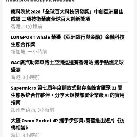
應科院於2026「全球百大科技研發獎」中創亞洲最佳
成績 三項技術榮膺全球百大創新獎項
香港, 11分鐘前
LONGPORT Whale 榮獲《亞洲銀行與金融》金融科技
生態合作獎
新加坡, 一小時前
GAC廣汽助陣車路士亞洲巡迴賽香港站 攜手點燃足球
盛宴
香港, 3小時前
Supermicro 第七屆年度開放式儲存高峰會匯聚 21 間
生態系統合作夥伴，分享大規模部署企業級 AI 的實用
指南
加州聖荷西, 3小時前
大疆 Osmo Pocket 4P 攜手伊莎貝•雨蓓推出短片《彷
彿相識》
深圳, 4小時前