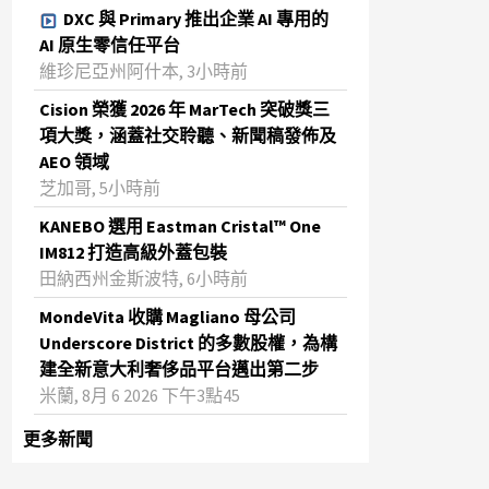
DXC 與 Primary 推出企業 AI 專用的
AI 原生零信任平台
維珍尼亞州阿什本, 3小時前
Cision 榮獲 2026 年 MarTech 突破獎三
項大獎，涵蓋社交聆聽、新聞稿發佈及
AEO 領域
芝加哥, 5小時前
KANEBO 選用 Eastman Cristal™ One
IM812 打造高級外蓋包裝
田納西州金斯波特, 6小時前
MondeVita 收購 Magliano 母公司
Underscore District 的多數股權，為構
建全新意大利奢侈品平台邁出第二步
米蘭, 8月 6 2026 下午3點45
更多新聞