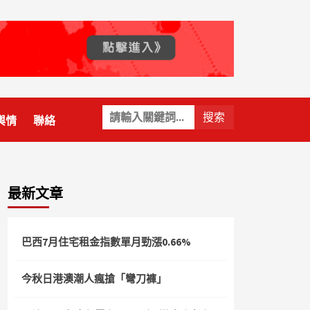
關
輿情
聯絡
鍵
字:
最新文章
巴西7月住宅租金指數單月勁漲0.66%
今秋日港澳潮人瘋搶「彎刀褲」