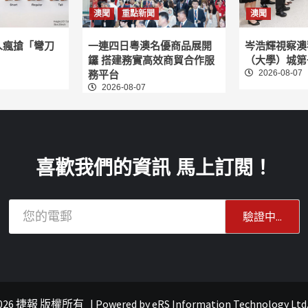
澳聞
重點新聞
澳聞
人瘋搶「彎刀
一連四日粵澳名優商品展開
岑浩輝視察澳
鑼 搭建務實高效商貿合作服
（大學）城第
2026-08-07
務平台
2026-08-07
喜歡我們的資訊 馬上訂閱！
© 2026 捷報 版權所有
|
Powered by
eRS Information Technology Ltd