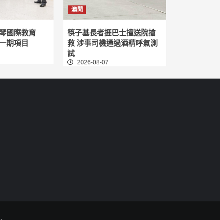
澳聞
琴國際教育
筷子基長者捱巴士撞送院搶
一期項目
救 涉事司機通過酒精呼氣測
試
2026-08-07
.
.