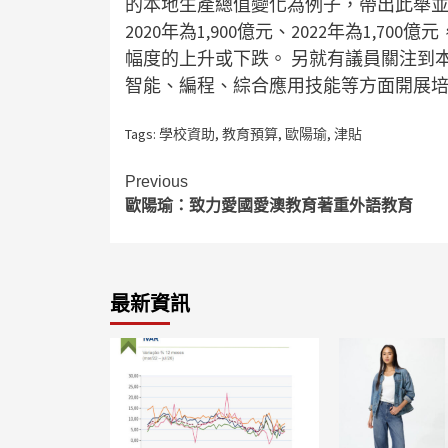
的本地生產總值變化為例子，帶出此舉並不可
2020年為1,900億元、2022年為1,
幅度的上升或下跌。 另就有議員關注到
智能、編程、綜合應用技能等方面開展
Tags:
學校資助
,
教育預算
,
歐陽瑜
,
津貼
Continue
Previous
歐陽瑜：致力愛國愛澳教育著重外語教育
Reading
最新資訊