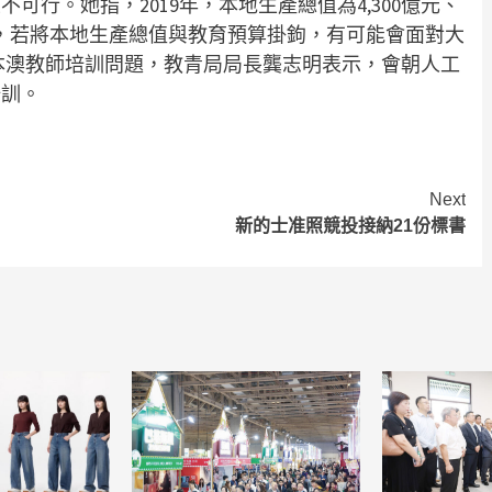
行。她指，2019年，本地生產總值為4,300億元、
700億元，若將本地生產總值與教育預算掛鉤，有可能會面對大
本澳教師培訓問題，教青局局長龔志明表示，會朝人工
培訓。
Next
新的士准照競投接納21份標書