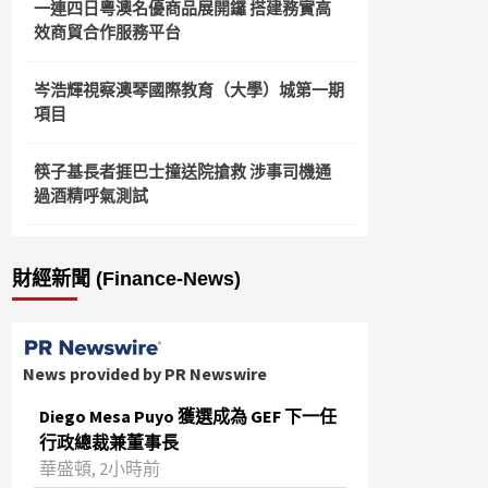
一連四日粵澳名優商品展開鑼 搭建務實高
效商貿合作服務平台
岑浩輝視察澳琴國際教育（大學）城第一期
項目
筷子基長者捱巴士撞送院搶救 涉事司機通
過酒精呼氣測試
財經新聞 (Finance-News)
News provided by PR Newswire
Diego Mesa Puyo 獲選成為 GEF 下一任
行政總裁兼董事長
華盛頓, 2小時前