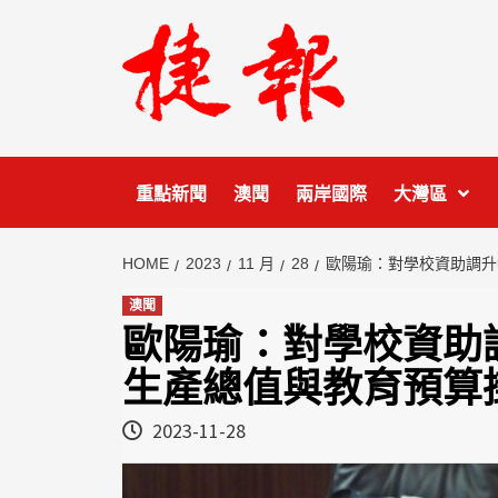
Skip
to
content
重點新聞
澳聞
兩岸國際
大灣區
HOME
2023
11 月
28
歐陽瑜：對學校資助調升
澳聞
歐陽瑜：對學校資助
生產總值與教育預算
2023-11-28