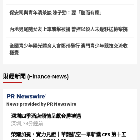
保安司與青年清茶談 陳子勁：要「聽而有應」
內地男尾隨女友上車襲擊被捕 警控以殺人未遂移送檢察院
全國青少年陽光體育大會鄭州舉行 澳門青少年競技交流收
穫豐
財經新聞 (Finance-News)
News provided by PR Newswire
深圳四季酒店傾情呈獻套房禮遇
深圳, 34分鐘前
榮耀加冕，實力見證｜華龍航空一舉斬獲 CFS 第十五