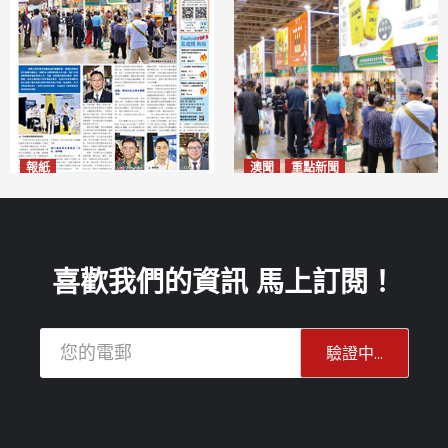
報紙
澳聞
重點新聞
2026年8月10日版面
粵澳名優展四天料九萬人次入
2026-08-10
場 招商局：近卅企業有意落戶
澳門
2026-08-10
喜歡我們的資訊 馬上訂閱！