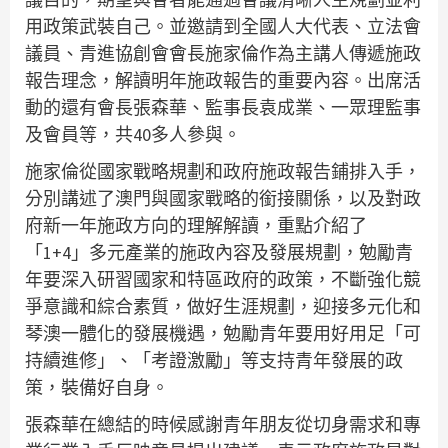
用政策武裝自己。並邀請到全國人大代表、立法會
議員、青進協創會會長施家倫作為主講人傳遞施政
報告理念，解讀明年施政報告的重要內容。出席活
動的還有會長張森華、監事長袁成業、一眾理監事
及會員等，共40多人參與。
施家倫從國家戰略規劃和政府施政報告鋪排入手，
分別講述了澳門與國家戰略的銜接關係，以及對政
府新一年施政方向的理解解讀，重點介紹了
「1+4」多元產業的施政內容及發展規劃，勉勵青
年要深入研習國家和特區政府的政策，不斷強化競
爭意識和綜合素質，做好生涯規劃，迎接多元化和
琴澳一體化的發展機遇，勉勵青年要用好用足「可
持續進修」、「考證激勵」等支持青年發展的政
策，裝備好自身。
張森華在總結的時候感謝青年朋友從切身需求和專