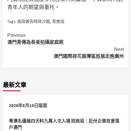
青年人的期望與重托。
Tags:
施政報告時政沙龍
,
青進協
Continue
Previous
澳門青傳為長者拍攝家庭照
Reading
Next
澳門國際荷花展灣區巡展走進廣州
最新文章
2026年8月10日版面
粵澳名優展四天料九萬人次入場 招商局：近卅企業有意落
戶澳門