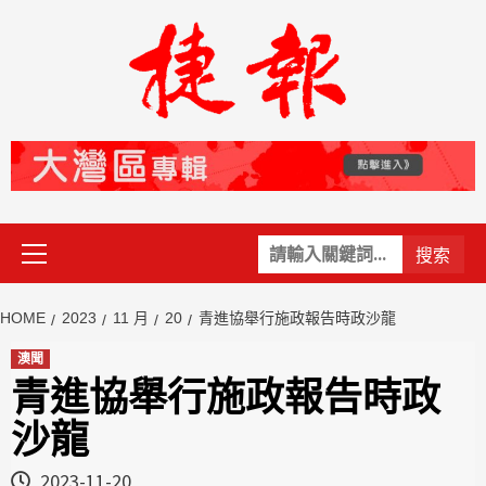
Skip
to
content
Primary
關
Menu
鍵
字:
HOME
2023
11 月
20
青進協舉行施政報告時政沙龍
澳聞
青進協舉行施政報告時政
沙龍
2023-11-20