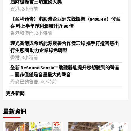
屆財經峰會三項重磅大獎
香港, 2小時前
【盈利預告】港股澳企亞洲先鋒娛樂（8400.HK）發盈
喜 料上半年淨利潤飆升近 90 倍
香港和澳門, 2小時前
理光香港與希路能源簽署合作備忘錄 攜手打造智慧出
行生態圈 助力企業綠色轉型
香港, 3小時前
全新 ReSound Sensia™ 助聽器能提升您想聽到的聲音
-- 而非僅僅是音量最大的聲音
丹麥巴勒魯普, 4小時前
更多新聞
最新資訊