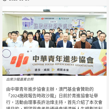
出席沙龍嘉賓合照
由中華青年進步協會主辦，澳門基金會贊助的
「2024施政報告時政沙龍」日前於青進協會址舉
行，活動由理事長許治煒主持，首先介紹了本次會
議目的，期望與會者能通過會議清晰人生規劃並利