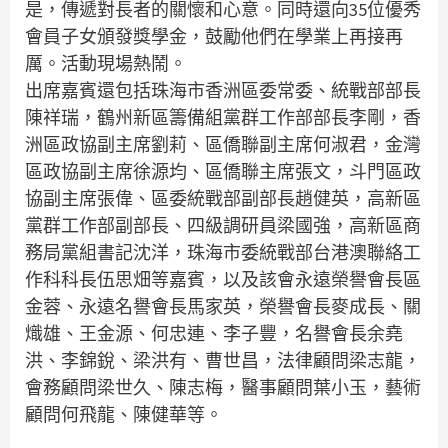
是，傳遞對長者的關懷和心意。同時還向35位優秀
會員子女頒發獎學金，鼓勵他們在學業上再接再
厲。活動現場熱鬧。
出席嘉賓還包括珠海市香洲區委常委、統戰部部長
陳祥瑞，鶴州新區籌備組黨群工作部部長李剛，香
洲區政協副主席劉莉、區僑聯副主席何淑君，金灣
區政協副主席徐源均、區僑聯主席張文，斗門區政
協副主席張偉、區委統戰部副部長趙健英，高新區
黨群工作部副部長、四級調研員梁國強，高新區商
務局黨組書記沈洋，珠海市委統戰部台港澳聯絡工
作科科長伍思畑等嘉賓，以及該會永遠榮譽會長區
金蓉、永遠名譽會長馬家英，榮譽會長麥成長、關
熾雄、王金源、何忠連、李子豐，名譽會長余堯
洪、李錦銳、梁洪有、曹世昌，法律顧問梁志龍，
會務顧問梁世久、陳志梅，醫事顧問葉小玉，藝術
顧問何飛龍、陳健華等。