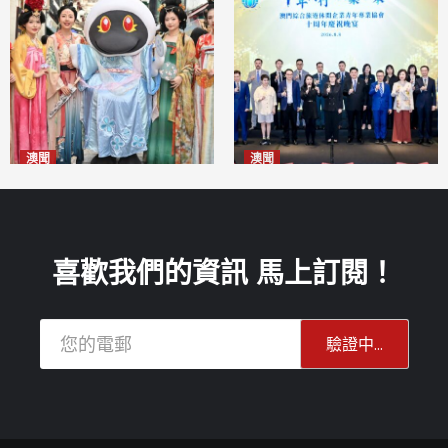
澳聞
澳聞
澳門華服文化嘉年華福隆新街
休企青協慶祝十周年 為澳高質
登場
量發展貢獻青年智慧
2026-08-09
2026-08-09
喜歡我們的資訊 馬上訂閱！