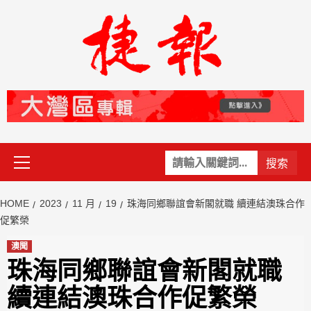
Skip
to
content
Primary
關
Menu
鍵
字:
HOME
2023
11 月
19
珠海同鄉聯誼會新閣就職 續連結澳珠合作
促繁榮
澳聞
珠海同鄉聯誼會新閣就職
續連結澳珠合作促繁榮