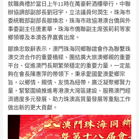
就職典禮於當日上午11時在萬豪軒酒樓舉行，中聯
辦協調部副部長劉冠宇，立法議員何潤生，珠海市
委統戰部副部長鄒煥忠，珠海市政協港澳台僑與外
事委副主任唐素華，珠海市僑聯副主席張莉莉等家
鄉領導及本澳各界嘉賓出席。
鄒煥忠致辭表示，澳門珠海同鄉聯誼會作為聯繫珠
澳交流合作的重要橋樑、團結廣大旅澳鄉親的重要
平台、促進澳門長期繁榮穩定的重要力量，一定能
夠在會長陳惠萍的帶領下，秉承愛國愛澳愛鄉宗
旨，以鄉情、親情、友情為紐帶，廣泛凝聚鄉賢力
量，緊緊圍繞推進粵港澳大灣區建設、服務澳門經
濟適度多元發展、助力珠澳高質量發展等重點工作
做出新的更大貢獻。