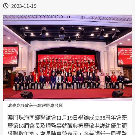
2023-11-19
嘉賓與該會新一屆理監事合影
澳門珠海同鄉聯誼會11月19日舉辦成立38周年會慶
暨第18屆會長及理監事就職典禮暨敬老護幼優生頒
獎聯歡午宴。會長陳惠萍表示，將帶領新一屆理監