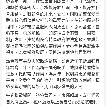
她表示，新一屆理監事會的成員，是一群充滿活力
和熱情的年輕人，積極投身於社團工作，投身於社
會服務，是聯誼會的未來、支柱，同時是確保愛國
愛澳核心價值薪火相傳的重要力量。在新的歷史征
程中，她將帶領全體同人開拓創新、協同奮進，自
強不息，勇於承擔，一如既往貫徹落實「一國兩
制」方針，支持與配合特區政府依法施政，並繼續
發揮骨幹社團的橋樑紐帶作用，全心全意為鄉親謀
福祉、為家鄉謀發展，促進珠澳兩地共同繁榮。
該會理事長胡志鴻致謝辭稱，該會近年不斷加強青
年培育工作，作為新一屆的舵手，他將秉持著這份
信念，做好帶頭作用，為青年一代創設更多機會和
平台，激發他們的創造力，引領他們敢於創新，積
極參與家鄉的建設，勇闖國家發展的大潮。
午宴聯歡期間，該會負責人、家鄉領導、嘉賓們親
自到席上為436位65歲及以上長者會員致送敬老利