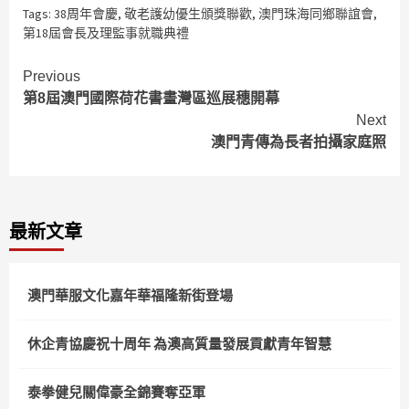
Tags:
38周年會慶
,
敬老護幼優生頒獎聯歡
,
澳門珠海同鄉聯誼會
,
第18屆會長及理監事就職典禮
Continue
Previous
第8屆澳門國際荷花書畫灣區巡展穗開幕
Reading
Next
澳門青傳為長者拍攝家庭照
最新文章
澳門華服文化嘉年華福隆新街登場
休企青協慶祝十周年 為澳高質量發展貢獻青年智慧
泰拳健兒關偉豪全錦賽奪亞軍