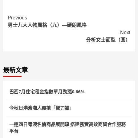
Continue
Previous
男士九大人物風格（九）—硬朗風格
Reading
Next
分析女士面型（圓）
最新文章
巴西7月住宅租金指數單月勁漲0.66%
今秋日港澳潮人瘋搶「彎刀褲」
一連四日粵澳名優商品展開鑼 搭建務實高效商貿合作服務
平台