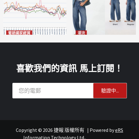
葡語國家經貿
潮流
巴西7月住宅租金指數單月勁
今秋日港澳潮人瘋搶「彎刀
漲0.66%
褲」
2026-08-07
2026-08-07
喜歡我們的資訊 馬上訂閱！
Copyright © 2026 捷報 版權所有
|
Powered by
eRS
澳聞
重點新聞
澳聞
Information Technology Ltd.
.