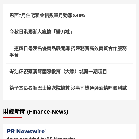
巴西7月住宅租金指數單月勁漲0.66%
今秋日港澳潮人瘋搶「彎刀褲」
一連四日粵澳名優商品展開鑼 搭建務實高效商貿合作服務
平台
岑浩輝視察澳琴國際教育（大學）城第一期項目
筷子基長者捱巴士撞送院搶救 涉事司機通過酒精呼氣測試
財經新聞 (Finance-News)
News provided by PR Newswire