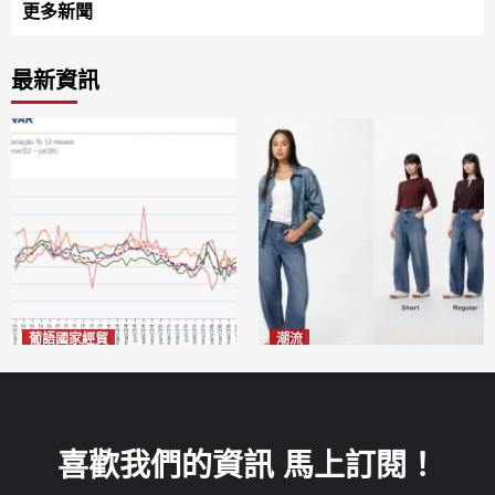
更多新聞
最新資訊
葡語國家經貿
潮流
巴西7月住宅租金指數單月勁
今秋日港澳潮人瘋搶「彎刀
漲0.66%
褲」
2026-08-07
2026-08-07
喜歡我們的資訊 馬上訂閱！