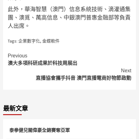
此外，華海智慧（澳門）信息系統技術、滴灌通集
團、澳覓、萬高信息、中銀澳門普惠金融部等負責
人出席。
Tags:
企業數字化
,
金蝶軟件
Continue
Previous
澳大多項科研成果於科技周展出
Reading
Next
直播協會攜手抖音 澳門直播電商好物節啟動
最新文章
泰拳健兒關偉豪全錦賽奪亞軍