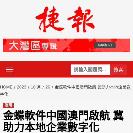
Skip
to
content
Primary
關
Menu
鍵
字:
HOME
2023
10 月
26
金蝶軟件中國澳門啟航 冀助力本地企業數
字化
澳聞
金蝶軟件中國澳門啟航 冀
助力本地企業數字化