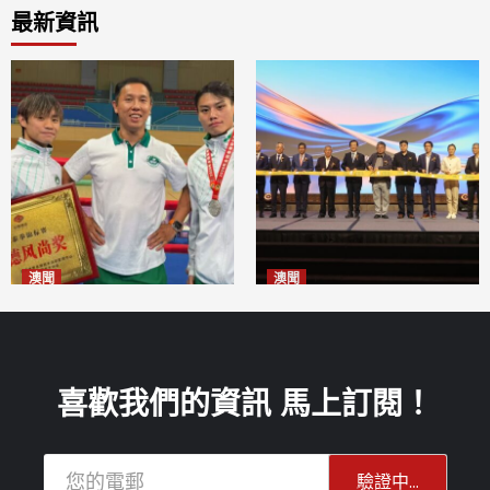
最新資訊
澳聞
澳聞
泰拳健兒關偉豪全錦賽奪亞軍
華億聯手澳科大發布魚鱗膠原
2026-08-08
蛋白肽科研成果
2026-08-08
喜歡我們的資訊 馬上訂閱！