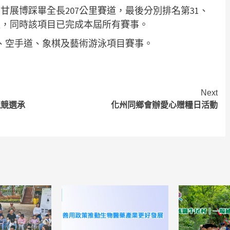
展博踩畢全長207公里賽道，最後分別排名第31、
程，同時該項目已完成本屆所有賽事。
、空手道、象棋及藝術游泳項目賽事。
Next
現競選承
化州同鄉會辦愛心贈糧日活動