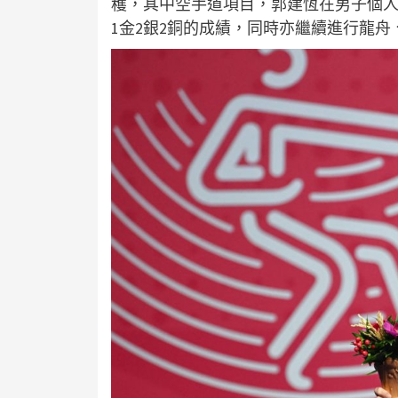
穫，其中空手道項目，郭建恆在男子個
1金2銀2銅的成績，同時亦繼續進行龍