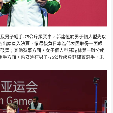
及男子組手-75公斤級賽事，郭建恆於男子個人型先以
名出線直入決賽，惜最後負日本為代表團取得一面銀
人鼓舞；其他賽事方面，女子個人型蘇瑞林第一輪分組
組手方面，梁安迪在男子-75公斤級負菲律賓選手，未