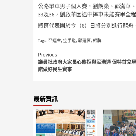
公路單車男子個人賽，劉朗燊、郭滿華、甘
33及36，劉啟華因途中摔車未能賽畢全
體育代表團於今（6）日將分別進行龍舟
Tags:
亞運會
,
空手道
,
郭建恆
,
銀牌
Continue
Previous
議員批政府大家長心態拒與民溝通 促特首兌
Reading
諾做好民生實事
最新資訊