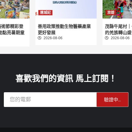
連城記
旅遊
藝術節精彩登
善用政策推動生物醫藥產業
茂縣牛尾村｜
動點亮暑期童
更好發展
的羌族轉山盛
2026-08-06
2026-08-06
喜歡我們的資訊 馬上訂閱！