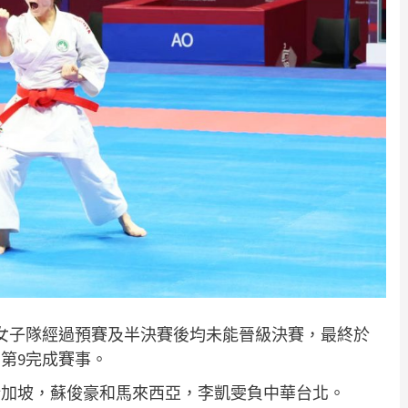
、女子隊經過預賽及半決賽後均未能晉級決賽，最終於
第9完成賽事。
新加坡，蘇俊豪和馬來西亞，李凱雯負中華台北。