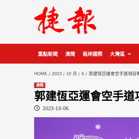
Skip
to
content
重點新聞
澳聞
兩岸國際
大灣區
HOME
2023
10 月
6
郭建恆亞運會空手道項目
澳聞
郭建恆亞運會空手道
2023-10-06