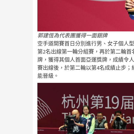
郭建恆為代表團獲得一面銀牌
空手道開賽首日分別進行男、女子個人型
第2名出線第一輪分組賽，再於第二輪首
牌，獲得其個人首面亞運獎牌，成績令
賽出線後，於第二輪以第4名成績止步；
能晉級。