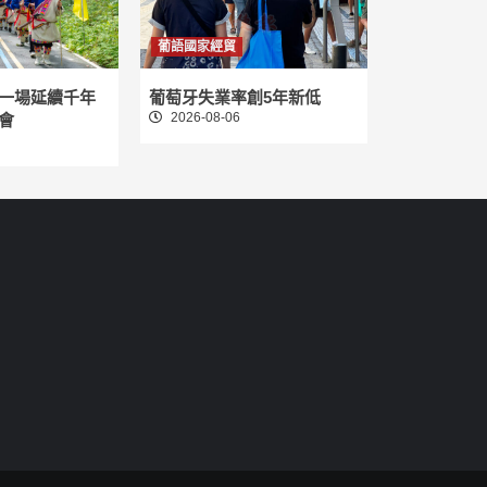
葡語國家經貿
一場延續千年
葡萄牙失業率創5年新低
2026-08-06
會