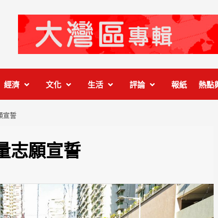
經濟
文化
生活
評論
報紙
熱點
願宣誓
量志願宣誓