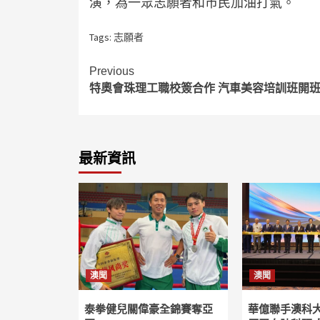
演，為一眾志願者和市民加油打氣。
Tags:
志願者
Continue
Previous
特奧會珠理工職校簽合作 汽車美容培訓班開
Reading
最新資訊
澳聞
澳聞
泰拳健兒關偉豪全錦賽奪亞
華億聯手澳科