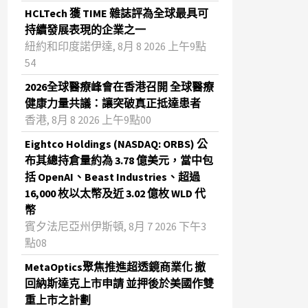
HCLTech 獲 TIME 雜誌評為全球最具可
持續發展表現的企業之一
紐約和印度諾伊達, 8月 8 2026 上午9點
54
2026全球醫療峰會在香港召開 全球醫療
健康力量共議：讓突破真正抵達患者
香港, 8月 8 2026 上午9點00
Eightco Holdings (NASDAQ: ORBS) 公
布其總持倉量約為 3.78 億美元，當中包
括 OpenAI、Beast Industries、超過
16,000 枚以太幣及近 3.02 億枚 WLD 代
幣
賓夕法尼亞州伊斯頓, 8月 7 2026 下午3
點08
MetaOptics聚焦推進超透鏡商業化 撤
回納斯達克上市申請 並押後於美國作雙
重上市之計劃