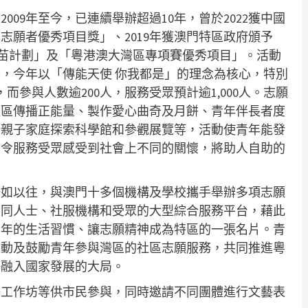
09年至今，已連續舉辦超過10年，曾於2022獲中國
志願者優秀項目獎」、2019年獲澳門特區政府頒予
「益苗計劃」及「粵港澳大灣區專項賽優秀項目」。活動
，今年以「傳能天使 你我都是」的理念為核心，特別
參與人數逾200人，服務受眾預計逾1,000人。志願
社區傳播正能量、製作愛心曲奇及月餅、青年伴長者度
陪親子家庭探索科學館和參觀展覽等，活動使青年能發
而令服務受眾感受到社會上不同的關懷，將助人自助的
一如以往，與澳門十多個機構及學校攜手舉辦多項志願
不同人士、社服機構和受眾的大型綜合服務平台，藉此
青年的生活習慣、讓志願精神成為特區的一張名片。青
推動及鼓勵青年參與灣區的社區志願服務，共同推進粵
好融入國家發展的大局。
藝工作坊等供市民參與，同時邀請不同團體進行文藝表