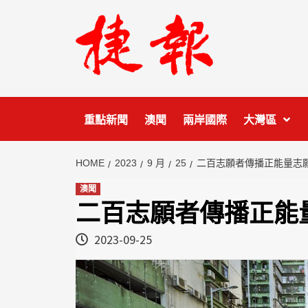
Skip
to
content
重點新聞
澳聞
兩岸國際
大灣區
HOME
2023
9 月
25
二百志願者傳播正能量志
澳聞
二百志願者傳播正能
2023-09-25