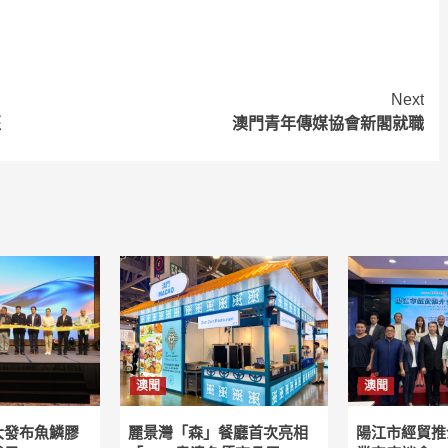
Next
班
澳門青年傳媒協會新閣就職
澳聞
澳聞
大發布魚鱗膠
麗景灣「森」餐廳首次亮相
陽江市經貿推