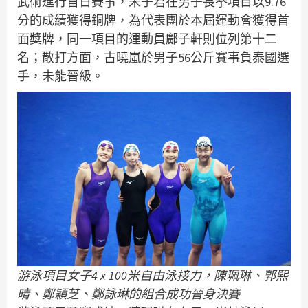
武術進行首日賽事，宋子君在男子長拳項目以9.76
分的成績獲得銅牌，為代表團於本屆運動會獲得首
面獎牌，同一項目的運動員鄺子軒則位列第十二
名；散打方面，古曉嵐於男子56公斤賽事負泰國選
手，未能晉級。
游泳項目女子4 x 100米自由泳接力，陳珮琳、郭熙
晴、鄭穎芝、鄭詠琳的組合成功晉身決賽