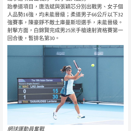
跆拳道項目，唐浩斌與張穎芯分別出戰男、女子個
人品勢16強，均未能晉級；柔道男子66公斤以下32
強賽事，陳豪錚不敵土庫曼斯坦選手，未能晉級。
射擊方面，白錦賢完成男25米手槍速射資格賽第一
回合後，暫排名第30。
網球運動員奮戰