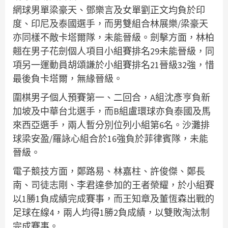
網球男單梁豪天、鄧樂言及女單劉正文均負於印
度、印尼及泰國選手，而男雙組合林展樂/梁豪天
亦同樣不敵卡塔爾隊，未能晉級。劍擊方面，林柏
翹在男子花劍個人項目小組賽排名29未能晉級，同
項另一運動員胡頌謙於小組賽排名21晉級32強，惜
最後負卡塔爾，無緣晉級。
圍棋男子個人預賽第一、二回合，A組沈彥亨負新
加坡及中華台北選手，而B組盧環球亦負泰國及馬
來西亞選手，兩人暫分別位列小組第6名。沙灘排
球梁安盈/羅詠心組合於16強負於菲律賓隊，未能
晉級。
電子競技方面，鄭路易、林嘉柱、許俊傑、鄭長
南、司徒志剛、李君達參加的王者榮耀，於小組賽
以1勝1負成績完成賽事，而王知章及董恆森出戰的
足球在線4，兩人均得1勝2負成績，以雙敗淘汰制
完成賽事。