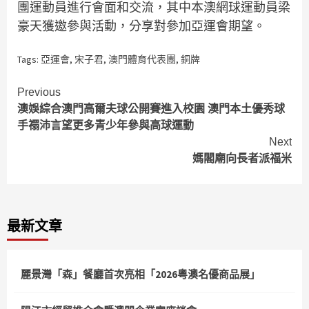
團運動員進行會面和交流，其中本澳網球運動員梁
豪天獲邀參與活動，分享對參加亞運會期望。
Tags:
亞運會
,
宋子君
,
澳門體育代表團
,
銅牌
Continue
Previous
澳娛綜合澳門高爾夫球公開賽進入校園 澳門本土優秀球
Reading
手禤沛言望更多青少年參與高球運動
Next
媽閣廟向長者派福米
最新文章
麗景灣「森」餐廳首次亮相「2026粵澳名優商品展」