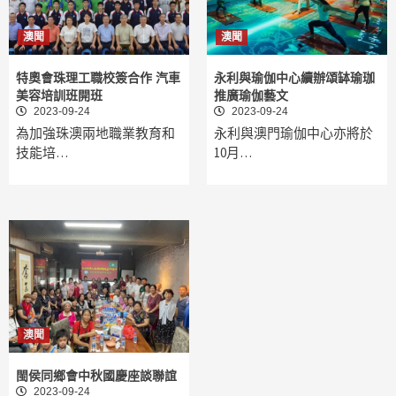
澳聞
澳聞
特奧會珠理工職校簽合作 汽車
永利與瑜伽中心續辦頌缽瑜珈
美容培訓班開班
推廣瑜伽藝文
2023-09-24
2023-09-24
為加強珠澳兩地職業教育和
永利與澳門瑜伽中心亦將於
技能培…
10月…
澳聞
閩侯同鄉會中秋國慶座談聯誼
2023-09-24