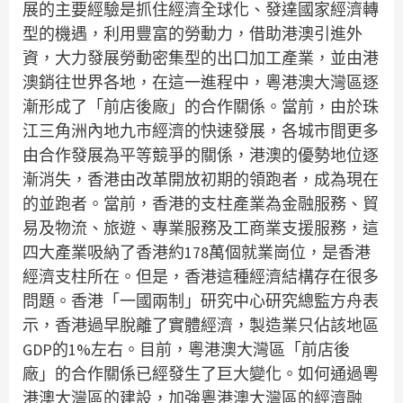
展的主要經驗是抓住經濟全球化、發達國家經濟轉
型的機遇，利用豐富的勞動力，借助港澳引進外
資，大力發展勞動密集型的出口加工產業，並由港
澳銷往世界各地，在這一進程中，粵港澳大灣區逐
漸形成了「前店後廠」的合作關係。當前，由於珠
江三角洲內地九市經濟的快速發展，各城市間更多
由合作發展為平等競爭的關係，港澳的優勢地位逐
漸消失，香港由改革開放初期的領跑者，成為現在
的並跑者。當前，香港的支柱產業為金融服務、貿
易及物流、旅遊、專業服務及工商業支援服務，這
四大產業吸納了香港約178萬個就業崗位，是香港
經濟支柱所在。但是，香港這種經濟結構存在很多
問題。香港「一國兩制」研究中心研究總監方舟表
示，香港過早脫離了實體經濟，製造業只佔該地區
GDP的1%左右。目前，粵港澳大灣區「前店後
廠」的合作關係已經發生了巨大變化。如何通過粵
港澳大灣區的建設，加強粵港澳大灣區的經濟融