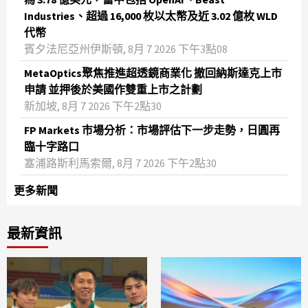
Industries、超過 16,000 枚以太幣及近 3.02 億枚 WLD
代幣
賓夕法尼亞州伊斯頓, 8月 7 2026 下午3點08
MetaOptics聚焦推進超透鏡商業化 撤回納斯達克上市
申請 並押後於美國作雙重上市之計劃
新加坡, 8月 7 2026 下午2點30
FP Markets 市場分析：市場評估下一步走勢，日圓再
臨十字路口
塞浦路斯利馬索爾, 8月 7 2026 下午2點30
更多新聞
最新資訊