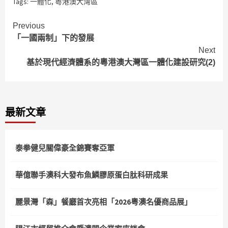
Tags:
一體化
,
粵港澳大灣區
Continue
Previous
「一國兩制」下的發展
Reading
Next
基於現代經濟體系的粵港澳大灣區一體化建設研究(2)
最新文章
泰拳健兒關偉豪全錦賽奪亞軍
華億聯手澳科大發布魚鱗膠原蛋白肽科研成果
麗景灣「森」餐廳首次亮相「2026粵澳名優商品展」