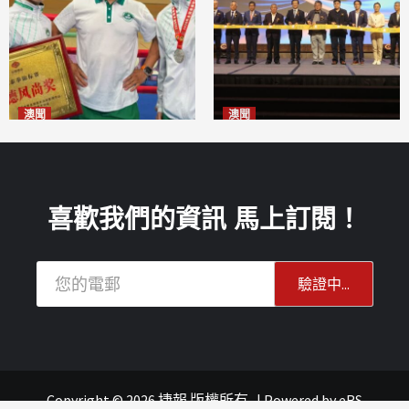
澳聞
澳聞
泰拳健兒關偉豪全錦賽奪亞軍
華億聯手澳科大發布魚鱗膠原
2026-08-08
蛋白肽科研成果
2026-08-08
喜歡我們的資訊 馬上訂閱！
Copyright © 2026 捷報 版權所有
|
Powered by
eRS