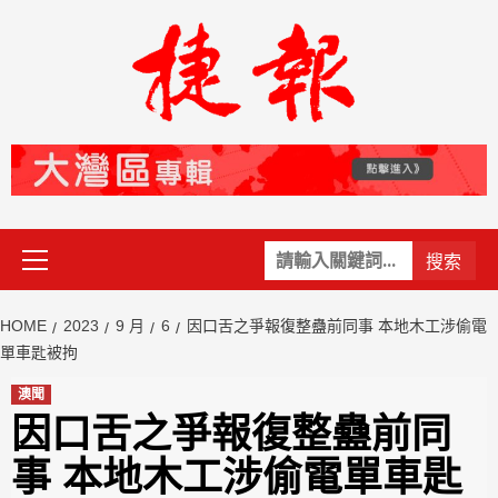
Skip
to
content
Primary
關
Menu
鍵
字:
HOME
2023
9 月
6
因口舌之爭報復整蠱前同事 本地木工涉偷電
單車匙被拘
澳聞
因口舌之爭報復整蠱前同
事 本地木工涉偷電單車匙