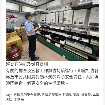
巡查石油氣及爐具商鋪
有關的排查及宣教工作將會持續進行，期望社會各
界及市民共同肩負起本澳的消防安全責任，共同為
澳門締造一個更安全的生活環境。
Tags:
危險品的安全狀況
,
危險品監管法律制度
,
宣教
,
排查及
,
本澳
各區
,
消防局