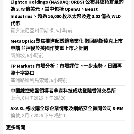
Eightco Holdings (NASDAQ: ORBS) 公布其總持倉量約
為 3.78 億美元，當中包括 OpenAI、Beast
Industries、超過 16,000 枚以太幣及近 3.02 億枚 WLD
代幣
賓夕法尼亞州伊斯頓, 5小時前
MetaOptics聚焦推進超透鏡商業化 撤回納斯達克上市
申請 並押後於美國作雙重上市之計劃
新加坡, 6小時前
FP Markets 市場分析：市場評估下一步走勢，日圓再
臨十字路口
塞浦路斯利馬索爾, 6小時前
中國線控底盤領導者拿森科技成功登陸香港交易所
上海, 8月 7 2026 下午2點20
AXA XL 將收購全球企業情報及網絡安全顧問公司 S-RM
倫敦, 8月 7 2026 下午2點11
更多新聞