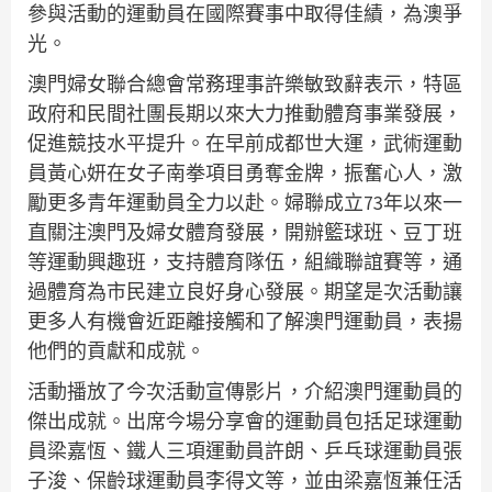
參與活動的運動員在國際賽事中取得佳績，為澳爭
光。
澳門婦女聯合總會常務理事許樂敏致辭表示，特區
政府和民間社團長期以來大力推動體育事業發展，
促進競技水平提升。在早前成都世大運，武術運動
員黃心妍在女子南拳項目勇奪金牌，振奮心人，激
勵更多青年運動員全力以赴。婦聯成立73年以來一
直關注澳門及婦女體育發展，開辦籃球班、豆丁班
等運動興趣班，支持體育隊伍，組織聯誼賽等，通
過體育為市民建立良好身心發展。期望是次活動讓
更多人有機會近距離接觸和了解澳門運動員，表揚
他們的貢獻和成就。
活動播放了今次活動宣傳影片，介紹澳門運動員的
傑出成就。出席今場分享會的運動員包括足球運動
員梁嘉恆、鐵人三項運動員許朗、乒乓球運動員張
子浚、保齡球運動員李得文等，並由梁嘉恆兼任活