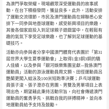
為澳門爭取榮耀。現場觀眾深受運動員的故事感
動，在台下積極發問，獲益良多。此外，活動安排
了運動交流環節，市民及澳門運動員在婦聯悉心安
排下一同參與地壺球運動，感受新興項目的樂趣，
其後各個家庭投入到足球親子遊戲當中，在輕鬆有
趣的氣氛下享受足球樂趣，也了解到足球運動的基
礎技巧。
活動亦向參與者分享中國澳門體育代表團於「第31
屆世界大學生夏季運動會」上取得1金3銅3銅的驕
人佳績，以及參與「銀河娛樂集團呈獻—我係澳門
運動員」活動的游泳運動員周文顥、田徑運動員呂
艷蘭更闖入蛙泳及100米短跑準決賽；乒乓球運動
員張子浚、張子澄亦在男團、男雙及男單項目上表
現出色，期望藉此秉持活動宗旨，向社會傳遞澳門
運動員的奮勇爭先、挑戰自我的拼搏精神，並向本
地運動員給予支持及鼓勵。