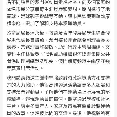
名不同項目的澳門運動員走進社區，向多個家庭約
50名市民分享體育生涯經歷和夢想，期間進行了地
壺球、足球親子遊戲等互動，讓市民認識到運動康
體樂趣，更加了解和支持本澳運動員。
體育局局長潘永權、教育及青年發展局學生綜合發
展處代處長賈詩燕、澳門婦女聯合總會副理事長吳
嘉婷、常務理事許樂敏、助理行政主管周錦建、文
康科主任林賢發、冠名贊助機構銀河娛樂集團公共
關係助理副總裁冼凱雯、澳門體育頻道主編李守強
等嘉賓出席活動。
澳門體育頻道主編李守強致辭時感謝贊助方和支持
方的大力協助，他很高興透過活動讓更多人認識和
支持澳門運動員，了解他們在運動場上所展現的堅
毅精神，體現運動員的價值。期望通過學校和社區
平台，讓更多青年人、家庭及市民有機會聆聽運動
員的故事，促進彼此間的交流。最後，他祝願所有