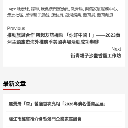
Tags:
地壺球
,
婦聯
,
我係澳門運動員
,
教青局
,
樂滿家庭服務中心
,
走進社區
,
足球親子遊戲
,
運動員
,
銀河娛樂
,
體育局
,
體育頻道
Continue
Previous
推動旅遊合作 架起友誼橋梁 「你好中國！」——2023黃
Reading
河主題旅遊海外推廣季美國專場活動成功舉辦
Next
街青親子沙畫香薰工作坊
最新文章
麗景灣「森」餐廳首次亮相「2026粵澳名優商品展」
陽江市經貿推介會暨澳門企業家座談會