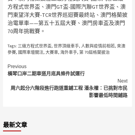
方程式世界盃、澳門GT盃-國際汽聯GT世界盃、澳
門東望洋大賽-TCR世界巡迴賽最終站、澳門格蘭披
治電單車——第五十五屆大賽、澳門房車盃及澳門
70周年挑戰賽。
Tags:
三級方程式世界盃
,
世界頂級車手
,
人數與疫情前相若
,
來澳
參賽
,
國際車壇關注
,
大賽車
,
海外車手
,
第 70屆格蘭披治
Continue
Previous
橫琴口岸二期車道月底具條件試運行
Reading
Next
周六起分六階段進行跑道重鋪工程 潘永權：已挑對市民
影響最低時間鋪路
最新文章