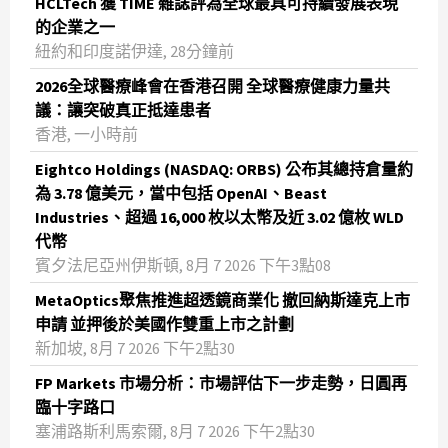
HCLTech 獲 TIME 雜誌評為全球最具可持續發展表現
的企業之一
紐約和印度諾伊達, 28分鐘前
2026全球醫療峰會在香港召開 全球醫療健康力量共
議：讓突破真正抵達患者
香港, 一小時前
Eightco Holdings (NASDAQ: ORBS) 公布其總持倉量約
為 3.78 億美元，當中包括 OpenAI、Beast
Industries、超過 16,000 枚以太幣及近 3.02 億枚 WLD
代幣
賓夕法尼亞州伊斯頓, 8月 7 2026 下午3點08
MetaOptics聚焦推進超透鏡商業化 撤回納斯達克上市
申請 並押後於美國作雙重上市之計劃
新加坡, 8月 7 2026 下午2點30
FP Markets 市場分析：市場評估下一步走勢，日圓再
臨十字路口
塞浦路斯利馬索爾, 8月 7 2026 下午2點30