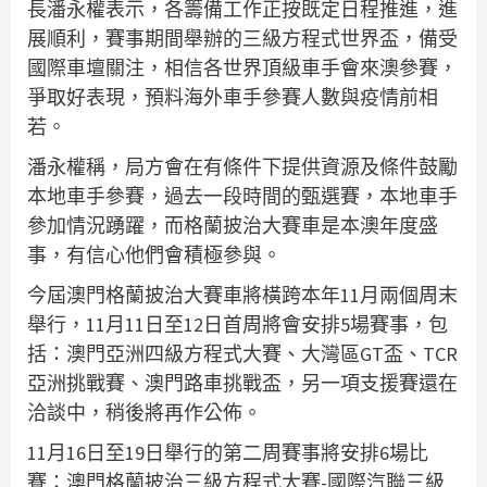
長潘永權表示，各籌備工作正按既定日程推進，進
展順利，賽事期間舉辦的三級方程式世界盃，備受
國際車壇關注，相信各世界頂級車手會來澳參賽，
爭取好表現，預料海外車手參賽人數與疫情前相
若。
潘永權稱，局方會在有條件下提供資源及條件鼓勵
本地車手參賽，過去一段時間的甄選賽，本地車手
參加情況踴躍，而格蘭披治大賽車是本澳年度盛
事，有信心他們會積極參與。
今屆澳門格蘭披治大賽車將橫跨本年11月兩個周末
舉行，11月11日至12日首周將會安排5場賽事，包
括：澳門亞洲四級方程式大賽、大灣區GT盃、TCR
亞洲挑戰賽、澳門路車挑戰盃，另一項支援賽還在
洽談中，稍後將再作公佈。
11月16日至19日舉行的第二周賽事將安排6場比
賽：澳門格蘭披治三級方程式大賽-國際汽聯三級