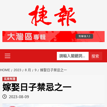
Skip
to
content
Primary
關
Menu
鍵
字:
HOME
2023
8 月
9
嫁娶日子禁忌之一
玄來有理
嫁娶日子禁忌之一
2023-08-09