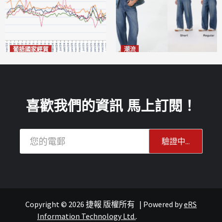
葡語國家經貿
潮流
巴西7月住宅租金指數單月勁
今秋日港澳潮人瘋搶「彎刀
漲0.66%
褲」
2026-08-07
2026-08-07
喜歡我們的資訊 馬上訂閱！
Copyright © 2026 捷報 版權所有
|
Powered by
eRS
澳聞
重點新聞
澳聞
Information Technology Ltd.
.