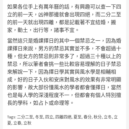
如果各位手上有萬年曆的話，有興趣可以查一下四
立的前一天，凶神那邊就會出現四絕，而二分二至
的前一天就出現四離，都是記載著不宜結婚，搬
家，動土，出行等，諸事不宜。
當然這只是婚課擇日的其中一個禁忌之一，因為婚
課擇日來說，男方的禁忌其實並不多，不會超過十
種，但女方的禁忌則非常多了，超過三十種以上的
禁忌，所以筆者會挑一些比較容易理解的日子禁忌
來解說一下，因為擇日學其實與風水學是相輔相
成，好的日子入伙和安床對風水的效果有非常明顯
的影響，故大部份懂風水的學者都會懂擇日，當然
也是每人學的深淺程度不一，但都會有個人特別擅
長的學科，如占卜或命理等。
Tags:
二分二至
,
冬至
,
四立
,
四離四絕
,
夏至
,
春分
,
秋分
,
立冬
,
立
夏
,
立春
,
立秋