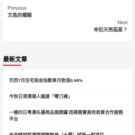
Continue
Previous
文昌的種類
Reading
Next
命犯天煞孤星？
最新文章
巴西7月住宅租金指數單月勁漲0.66%
今秋日港澳潮人瘋搶「彎刀褲」
一連四日粵澳名優商品展開鑼 搭建務實高效商貿合作服務
平台
岑浩輝視察澳琴國際教育（大學）城第一期項目