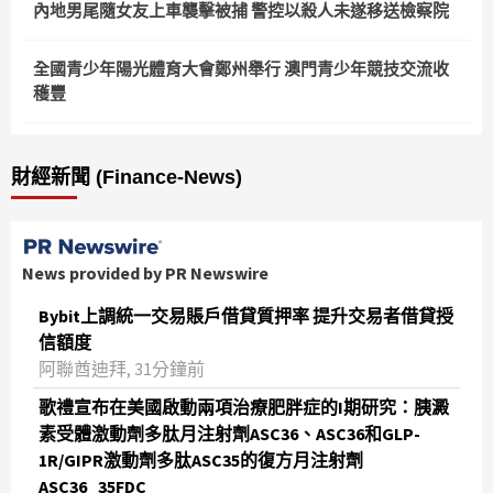
內地男尾隨女友上車襲擊被捕 警控以殺人未遂移送檢察院
全國青少年陽光體育大會鄭州舉行 澳門青少年競技交流收
穫豐
財經新聞 (Finance-News)
News provided by PR Newswire
Bybit上調統一交易賬戶借貸質押率 提升交易者借貸授
信額度
阿聯酋迪拜, 31分鐘前
歌禮宣布在美國啟動兩項治療肥胖症的I期研究：胰澱
素受體激動劑多肽月注射劑ASC36、ASC36和GLP-
1R/GIPR激動劑多肽ASC35的復方月注射劑
ASC36_35FDC