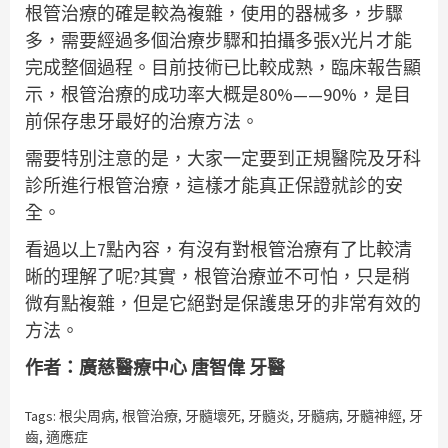
根管治療的確是較為複雜，使用的器械多，步驟
多，需要經過多個治療步驟和拍攝多張X光片才能
完成整個過程。目前技術已比較成熟，臨床報告顯
示，根管治療的成功率大概是80%——90%，是目
前保存患牙最好的治療方法。
需要特別注意的是，大家一定要到正規醫院及牙科
診所進行根管治療，這樣才能真正保證就診的安
全。
看過以上7點內容，有沒有對根管治療有了比較清
晰的理解了呢?其實，根管治療並不可怕，只是稍
微有點複雜，但是它絕對是保護患牙的非常有效的
方法。
作者：廣慈醫療中心 唐智偉 牙醫
Tags:
根尖周病
,
根管治療
,
牙髓壞死
,
牙髓炎
,
牙髓病
,
牙髓神經
,
牙
齒
,
適應症