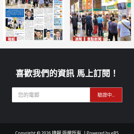
報紙
澳聞
重點新聞
2026年8月10日版面
粵澳名優展四天料九萬人次入
2026-08-10
場 招商局：近卅企業有意落戶
澳門
2026-08-10
喜歡我們的資訊 馬上訂閱！
Copyright © 2026 捷報 版權所有
|
Powered by
eRS