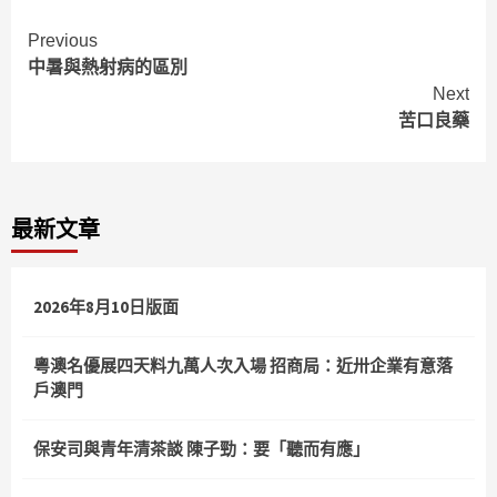
Continue
Previous
中暑與熱射病的區別
Reading
Next
苦口良藥
最新文章
2026年8月10日版面
粵澳名優展四天料九萬人次入場 招商局：近卅企業有意落
戶澳門
保安司與青年清茶談 陳子勁：要「聽而有應」