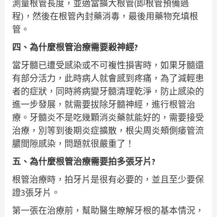
測量根管長度，並適當擴大根管(即根管預備過
程)，然後在根管內封藥消毒，最後用藥物充填根
管。
四、為什麼根管治療需要殺神經?
當牙髓已遭受感染或不可複性損害時，如果牙髓還
有部分活力，此時病人就會感到疼痛，為了減輕患
者的症狀，同時將病變牙髓清理乾淨，防止感染的
進一步發展，就需要拔除牙髓神經，進行根管治
療。牙髓炎不是吃幾顆消炎藥就能好的，需要接受
治療，別等到後期炎症擴散，根尖周炎頰側痿管流
膿間隙感染，問題就很嚴重了！
五、為什麼根管治療需要拍多張牙片?
根管治療時，拍牙片是很有必要的，並且至少要保
證3張牙片。
第一張在治療前，幫助醫生瞭解牙根的基本情況，