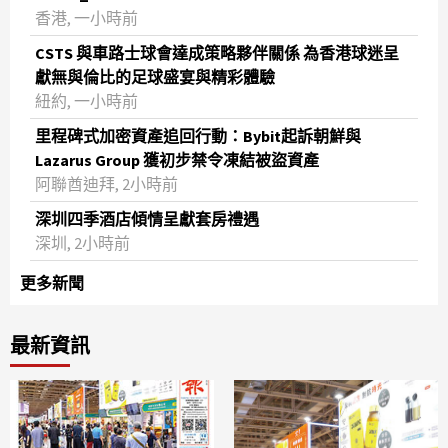
香港, 一小時前
CSTS 與車路士球會達成策略夥伴關係 為香港球迷呈
獻無與倫比的足球盛宴與精彩體驗
紐約, 一小時前
里程碑式加密資產追回行動：Bybit起訴朝鮮與
Lazarus Group 獲初步禁令凍結被盜資產
阿聯酋迪拜, 2小時前
深圳四季酒店傾情呈獻套房禮遇
深圳, 2小時前
更多新聞
最新資訊