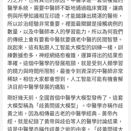
力之外，也有其他的原因。中醫學是一套很複雜的
醫學系統，需要中醫師不斷地通過臨床實踐，讓病
例與所學知識相互印證，才能鎚鍊出精湛的醫術，
所以診治經驗非常重要。裡面最關鍵是接觸病例的
數量，以及中醫師本人的學習能力。所以為何我們
的傳統上會有要看中醫就要選老中醫的民間智慧。
說起來，這有點跟人工智能大模型的訓練一樣，訓
練數據愈多，神經網絡愈複雜，運算得出的結果愈
準確。這個中醫學的發展瓶頸，就是受到人類學習
的精力與時間所限制，最後令到資深的中醫師非常
稀缺。相信大家都會想到，人工智能可能有機會解
決目前中醫學發展的痛點。
剛好幾天前，全國首個中醫學大模型發佈了，這套
大模型稱為「歧黃問道大模型」。中醫學亦稱作歧
黃之術，因為相傳最古老的中醫學經典 – 黃帝內
經，就是紀錄了黃帝與歧伯等人的醫學討論結果，
這是中醫學亦稱作歧黃之術的由來。「歧黃問道大