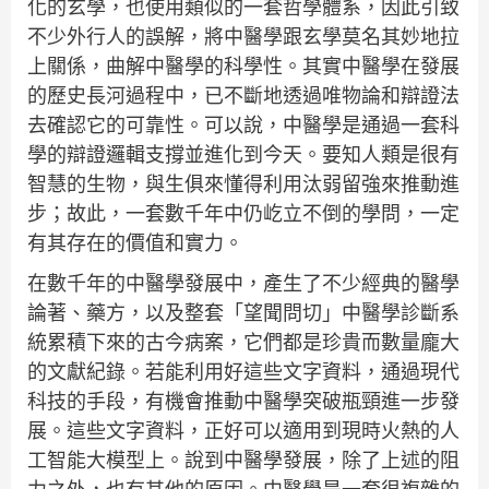
化的玄學，也使用類似的一套哲學體系，因此引致
不少外行人的誤解，將中醫學跟玄學莫名其妙地拉
上關係，曲解中醫學的科學性。其實中醫學在發展
的歷史長河過程中，已不斷地透過唯物論和辯證法
去確認它的可靠性。可以說，中醫學是通過一套科
學的辯證邏輯支撐並進化到今天。要知人類是很有
智慧的生物，與生俱來懂得利用汰弱留強來推動進
步；故此，一套數千年中仍屹立不倒的學問，一定
有其存在的價值和實力。
在數千年的中醫學發展中，產生了不少經典的醫學
論著、藥方，以及整套「望聞問切」中醫學診斷系
統累積下來的古今病案，它們都是珍貴而數量龐大
的文獻紀錄。若能利用好這些文字資料，通過現代
科技的手段，有機會推動中醫學突破瓶頸進一步發
展。這些文字資料，正好可以適用到現時火熱的人
工智能大模型上。說到中醫學發展，除了上述的阻