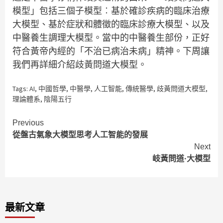
模型」包括三個子模型︰基於確診疾病的臨床治療
大模型、基於症狀和體徵的臨床診療大模型、以及
中醫養生調理大模型。當中的中醫養生部份，正好
符合黃帝內經的「不治已病治未病」精神。下周讓
我們再詳細介紹歧黃問道大模型。
Tags:
AI
,
中國哲學
,
中醫學
,
人工智能
,
傳統醫學
,
歧黃問道大模型
,
理論體系
,
陰陽五行
Continue
Previous
從盤古氣象大模型思考人工智能的發展
Reading
Next
岐黃問道·大模型
最新文章