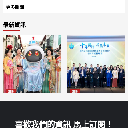
更多新聞
最新資訊
澳聞
澳聞
澳門華服文化嘉年華福隆新街
休企青協慶祝十周年 為澳高質
登場
量發展貢獻青年智慧
2026-08-09
2026-08-09
喜歡我們的資訊 馬上訂閱！