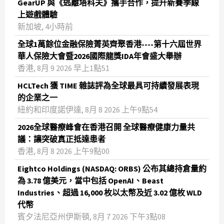
GearUP 與《逃離塔科夫》攜手合作，提升新賽季線
上遊戲體驗
新加坡, 4小時前
全球1萬餘位金融保險菁英齊聚香港----第十六屆世界
華人保險大會暨2026國際龍獎IDA年會盛大舉辦
香港, 8月 9 2026 早上1點51
HCLTech 獲 TIME 雜誌評為全球最具可持續發展表現
的企業之一
紐約和印度諾伊達, 8月 8 2026 上午9點54
2026全球醫療峰會在香港召開 全球醫療健康力量共
議：讓突破真正抵達患者
香港, 8月 8 2026 上午9點00
Eightco Holdings (NASDAQ: ORBS) 公布其總持倉量約
為 3.78 億美元，當中包括 OpenAI、Beast
Industries、超過 16,000 枚以太幣及近 3.02 億枚 WLD
代幣
賓夕法尼亞州伊斯頓, 8月 7 2026 下午3點08