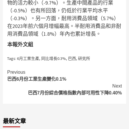
物的活力較小（-9.7%）。生產中間產品的行業
（-0.5%）也有所回落，仍低於行業平均水平
（-0.3%）。另一方面，耐用消費品領域（5.7%）
在2023年前六個月增幅最高。半耐用消費品和非耐
用消費品領域（1.8%）年內也累計增長。
本報外文組
Tags:
6月工業生產
,
同比增長0.3%
,
巴西
,
研究所
Continue
Previous
巴西6月份工業生產變化0.1%
Reading
Next
巴西7月份綜合價格指數內部可用性下降0.40%
最新文章