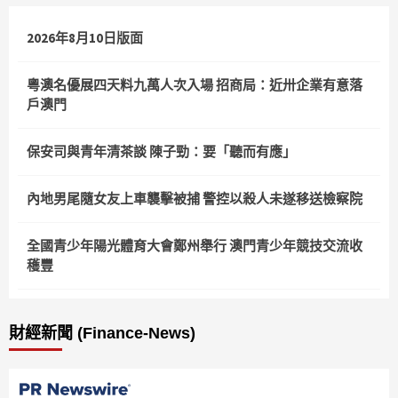
2026年8月10日版面
粵澳名優展四天料九萬人次入場 招商局：近卅企業有意落
戶澳門
保安司與青年清茶談 陳子勁：要「聽而有應」
內地男尾隨女友上車襲擊被捕 警控以殺人未遂移送檢察院
全國青少年陽光體育大會鄭州舉行 澳門青少年競技交流收
穫豐
財經新聞 (Finance-News)