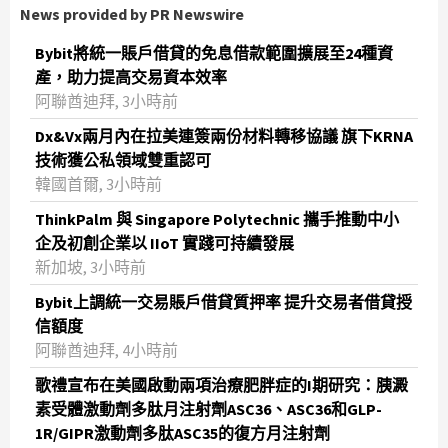
News provided by PR Newswire
Bybit將統一賬戶借貸的免息借款範圍擴展至24種資
產，助力提高交易資本效率
阿聯酋迪拜, 3小時前
Dx&Vx兩月內在拉美連簽兩份材料轉移協議 旗下KRNA
技術獲公私領域雙重認可
韓國首爾, 3小時前
ThinkPalm 與 Singapore Polytechnic 攜手推動中小
企及初創企業以 IIoT 實踐可持續發展
新加坡, 3小時前
Bybit上調統一交易賬戶借貸質押率 提升交易者借貸授
信額度
阿聯酋迪拜, 4小時前
歌禮宣布在美國啟動兩項治療肥胖症的I期研究：胰澱
素受體激動劑多肽月注射劑ASC36、ASC36和GLP-
1R/GIPR激動劑多肽ASC35的復方月注射劑