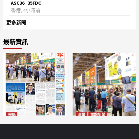
ASC36_35FDC
香港, 4小時前
更多新聞
最新資訊
報紙
澳聞
重點新聞
2026年8月10日版面
粵澳名優展四天料九萬人次入
2026-08-10
場 招商局：近卅企業有意落戶