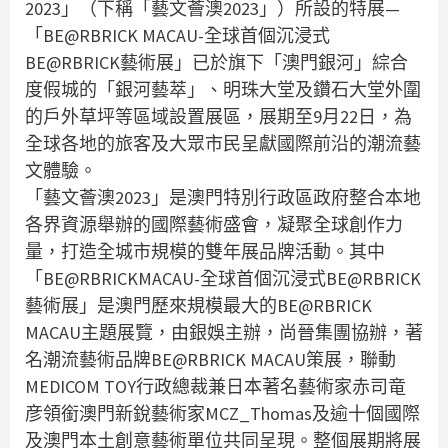
2023」（下稱「藝文薈澳2023」）所設的特展—
「BE@RBRICK MACAU-全球首個沉浸式
BE@RBRICK藝術展」已於旗下「澳門銀河」綜合
度假城的「銀河藝萃」、明珠大堂及鑽石大堂外圍
的戶外草坪等區域設置展區，展期至9月22日，為
全球各地的旅客及大眾市民呈獻國際前沿的潮流藝
文體驗。
「藝文薈澳2023」是澳門特別行政區政府整合本地
各界資源舉辦的國際藝術盛會，凝聚全球創作力
量，打造全城市規模的雙年展品牌活動。其中
「BE@RBRICKMACAU-全球首個沉浸式BE@RBRICK
藝術展」是澳門歷來規模最大的BE@RBRICK
MACAU主題展覽，由銀娛主辦，尚晉集團協辦，著
名潮流藝術品牌BE@RBRICK MACAU策展，聯動
MEDICOM TOY行政總裁兼日本著名藝術家赤司竜
彦領銜澳門新銳藝術家MCZ_Thomas及逾十個國際
及澳門本土創意藝術單位共同呈現。整個展期將展