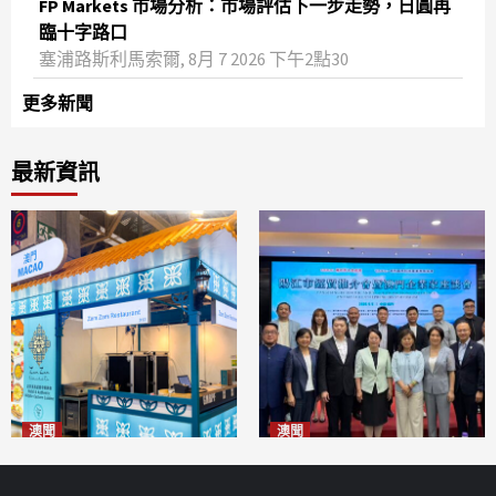
FP Markets 市場分析：市場評估下一步走勢，日圓再
臨十字路口
塞浦路斯利馬索爾, 8月 7 2026 下午2點30
更多新聞
最新資訊
澳聞
澳聞
麗景灣「森」餐廳首次亮相
陽江市經貿推介會暨澳門企業