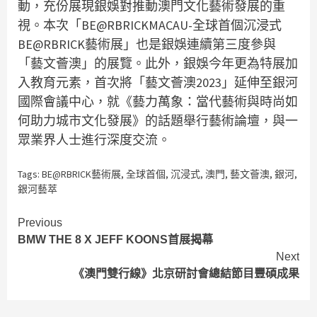
動，充份展現銀娛對推動澳門文化藝術發展的重
視。本次「BE@RBRICKMACAU-全球首個沉浸式
BE@RBRICK藝術展」也是銀娛連續第三度參與
「藝文薈澳」的展覽。此外，銀娛今年更為特展加
入教育元素，首次將「藝文薈澳2023」延伸至銀河
國際會議中心，就《藝力萬象：當代藝術與時尚如
何助力城市文化發展》的話題舉行藝術論壇，與一
眾業界人士進行深度交流。
Tags:
BE@RBRICK藝術展
,
全球首個
,
沉浸式
,
澳門
,
藝文薈澳
,
銀河
,
銀河藝萃
Continue
Previous
BMW THE 8 X JEFF KOONS首展揭幕
Reading
Next
《澳門雙行線》北京研討會總結節目豐碩成果