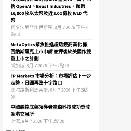
括 OpenAI、Beast Industries、超過
16,000 枚以太幣及近 3.02 億枚 WLD 代
幣
賓夕法尼亞州伊斯頓, 8月 7 2026 下午3
點08
MetaOptics聚焦推進超透鏡商業化 撤
回納斯達克上市申請 並押後於美國作雙
重上市之計劃
新加坡, 8月 7 2026 下午2點30
FP Markets 市場分析：市場評估下一步
走勢，日圓再臨十字路口
塞浦路斯利馬索爾, 8月 7 2026 下午2點
30
中國線控底盤領導者拿森科技成功登陸
香港交易所
上海, 8月 7 2026 下午2點20