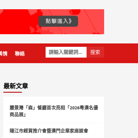
關
輿情
聯絡
鍵
字:
最新文章
麗景灣「森」餐廳首次亮相「2026粵澳名優
商品展」
陽江市經貿推介會暨澳門企業家座談會