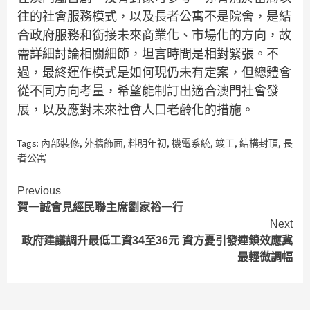
往的社會服務模式，以及長者公寓不是院舍，是結
合政府服務和銜接未來商業化、市場化的方向，故
需詳細討論相關細節，坦言時間是相對緊張。不
過，最終運作模式是如何現仍未有定案，但總體會
從不同方向考量，希望能制訂出適合澳門社會發
展，以及應對未來社會人口老齡化的措施。
Tags:
內部裝修
,
外牆飾面
,
料明年初
,
機電系統
,
竣工
,
結構封頂
,
長
者公寓
Continue
Previous
賀一誠會見經民聯主席劉家裕一行
Reading
Next
政府建議調升最低工資34至36元 資方憂引發連鎖效應冀
最輕微調幅