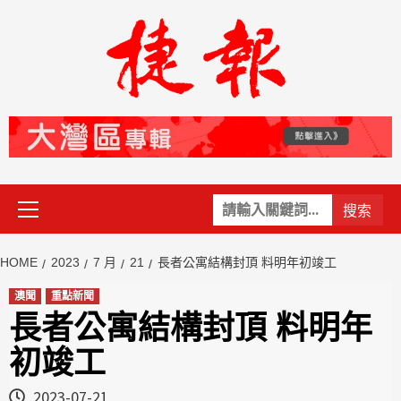
Skip
to
content
Primary
關
Menu
鍵
字:
HOME
2023
7 月
21
長者公寓結構封頂 料明年初竣工
澳聞
重點新聞
長者公寓結構封頂 料明年
初竣工
2023-07-21