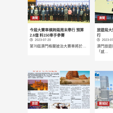
澳聞
澳聞
今屆大賽車橫跨兩周末舉行 預算
旅遊局大
2.6億 料150車手參賽
行
2023-07-20
2023-07
第70屆澳門格蘭披治大賽車將於…
澳門旅遊
「感…
旅遊
連城記