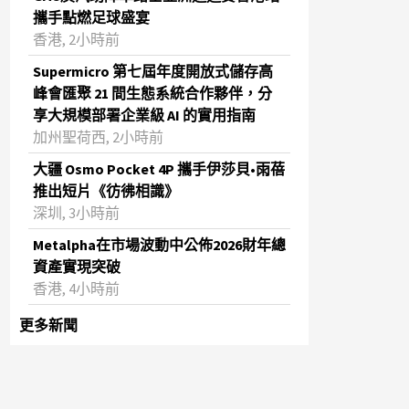
攜手點燃足球盛宴
香港, 2小時前
Supermicro 第七屆年度開放式儲存高
峰會匯聚 21 間生態系統合作夥伴，分
享大規模部署企業級 AI 的實用指南
加州聖荷西, 2小時前
大疆 Osmo Pocket 4P 攜手伊莎貝•雨蓓
推出短片《彷彿相識》
深圳, 3小時前
Metalpha在市場波動中公佈2026財年總
資產實現突破
‌香港, 4小時前
更多新聞