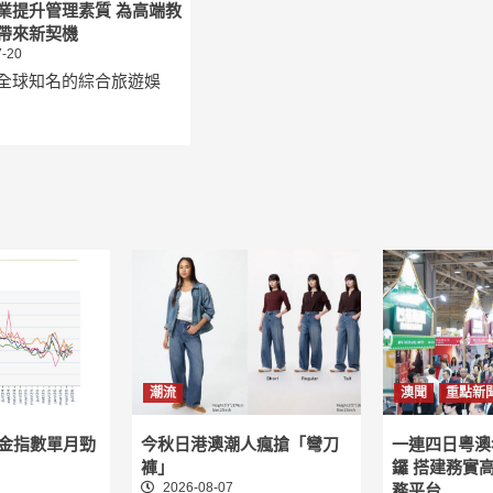
業提升管理素質 為高端教
帶來新契機
-20
全球知名的綜合旅遊娛
潮流
澳聞
重點新
租金指數單月勁
今秋日港澳潮人瘋搶「彎刀
一連四日粵澳
褲」
鑼 搭建務實
2026-08-07
務平台