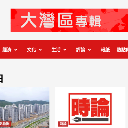
經濟
文化
生活
評論
報紙
熱點
日
點新聞
時論