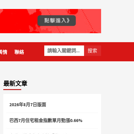
關
輿情
聯絡
鍵
字:
最新文章
2026年8月7日版面
巴西7月住宅租金指數單月勁漲0.66%