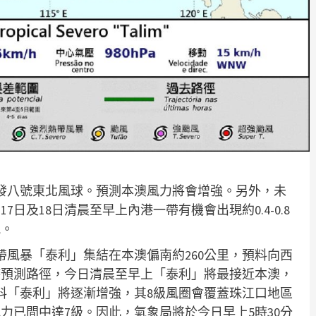
改發八號東北風球。預測本澳風力將會增強。另外，未
日及18日清晨至早上內港一帶有機會出現約0.4-0.8
訊。
帶風暴「泰利」集結在本澳偏南約260公里，預料向西
時預測路徑，今日清晨至早上「泰利」將最接近本澳，
預料「泰利」將逐漸增強，其8級風圈會覆蓋珠江口地區
力已間中達7級。因此，氣象局將於今日早上5時30分