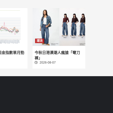
潮流
租金指數單月勁
今秋日港澳潮人瘋搶「彎刀
褲」
2026-08-07