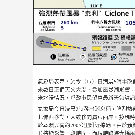
氣象局表示，於今（17）日清晨5時半
來數日正值天文大潮，疊加風暴潮影響，17
米水浸情況，呼籲市民留意最新天氣資
氣象局今日凌晨2時發出消息稱，強烈熱
北偏西移動，大致移向廣東西岸。按現
於本澳以南約200公里附近掠過。由於
並持續影響一段時間，而現時跨海大橋風