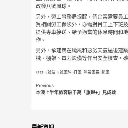
改發八號風球。
另外，勞工事務局提醒，倘企業需要員工
買相關勞工保險外，亦需對員工上下班
提供專車接送、給予適當的休息時間和
作。
另外，承建商在颱風和惡劣天氣過後建
械、棚架、電力設備等作出安全檢查，
Tags:
8號波
,
8號風球
,
打風
,
熱帶風暴
,
颱風
Continue
Previous
本澳上半年旅客破千萬「旅遊+」見成效
Reading
最新資訊