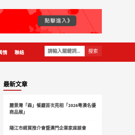
關
輿情
聯絡
鍵
字:
最新文章
麗景灣「森」餐廳首次亮相「2026粵澳名優
商品展」
陽江市經貿推介會暨澳門企業家座談會