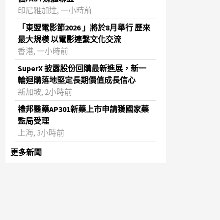
印尼雅加達, 一小時前
「東盟電影節2026 」將於8月舉行 歷來
最大規模 以電影連繫文化交流
香港, 一小時前
SuperX 披露股份回購最新進展，新一
輪迴購落地堅定長期價值成長信心
新加坡, 2小時前
禮邦醫藥AP301新藥上市申請獲國家藥
監局受理
上海, 3小時前
更多新聞