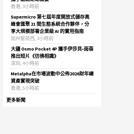
香港, 3小時前
Supermicro 第七屆年度開放式儲存高
峰會匯聚 21 間生態系統合作夥伴，分
享大規模部署企業級 AI 的實用指南
加州聖荷西, 3小時前
大疆 Osmo Pocket 4P 攜手伊莎貝•雨蓓
推出短片《彷彿相識》
深圳, 4小時前
Metalpha在市場波動中公佈2026財年總
資產實現突破
‌香港, 5小時前
更多新聞