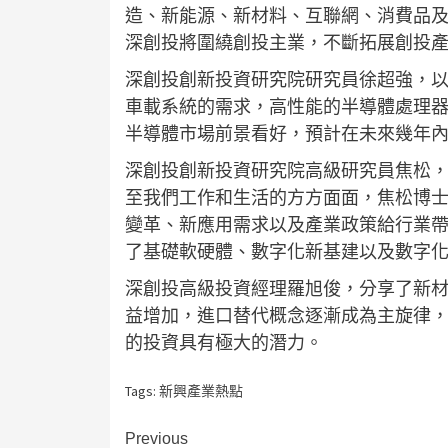
造、新能源、新材料、互聯網、消費品
深創投將圍繞創投主業，不斷拓展創投
深創投創新投資研究院研究員徐超強，
車載系統的需求，高性能的半導體處理
半導體市場前景看好，預計在未來幾年
深創投創新投資研究院高級研究員焦松
至我們工作和生活的方方面面，焦松博
變革、新應用需求以及產業政策給行業
了基礎軟硬體、數字化新基建以及數字
深創投高級投資經理羅旭俊，分享了新
益增加，進口替代概念逐漸成為主旋律
的投資具有極大的潛力。
Tags:
新興產業熱點
Continue
Previous