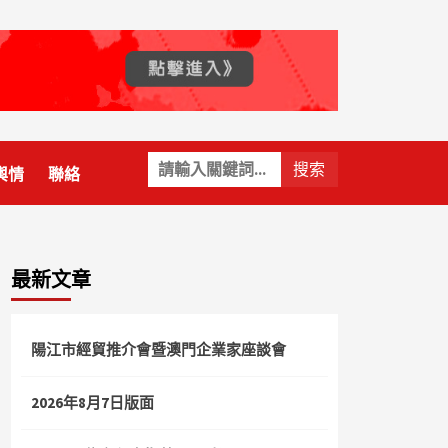
關
輿情
聯絡
鍵
字:
最新文章
陽江市經貿推介會暨澳門企業家座談會
2026年8月7日版面