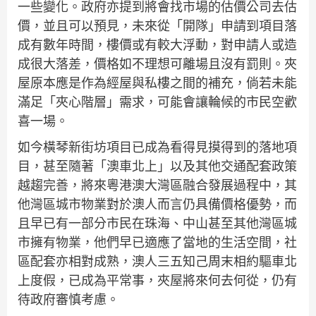
一些變化。政府亦提到將會找市場的估價公司去估
價，並且可以預見，未來從「開隊」申請到項目落
成有數年時間，樓價或有較大浮動，對申請人或造
成很大落差，價格如不理想可離場且沒有罰則。夾
屋原本應是作為經屋與私樓之間的補充，倘若未能
滿足「夾心階層」需求，可能會讓輪候的市民空歡
喜一場。
如今橫琴新街坊項目已成為看得見摸得到的落地項
目，甚至隨著「澳車北上」以及其他交通配套政策
越趨完善，將來粵港澳大灣區融合發展過程中，其
他灣區城市物業對於澳人而言仍具備價格優勢，而
且早已有一部分市民在珠海、中山甚至其他灣區城
市擁有物業，他們早已適應了當地的生活空間，社
區配套亦相對成熟，澳人三五知己周末相約驅車北
上度假，已成為平常事，夾屋將來何去何從，仍有
待政府審慎考慮。