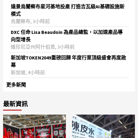
遠景烏蘭察布星河基地投產 打造吉瓦級AI基礎設施新
模式
烏蘭察布, 3小時前
DXC 任命 Lisa Beaudoin 為產品總監，以加速產品導
向型增長
維珍尼亞州阿什伯恩, 3小時前
新加坡TOKEN2049重磅回歸 年度行業頂級盛會再度啟
幕
新加坡, 4小時前
更多新聞
最新資訊