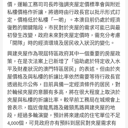
價，運輸工務司司長昨強調夾屋定價標準會與附近
私樓價格作折讓，將適時由行政長官以批示形式訂
定，價格低於私樓「一啲」。本澳目前仍處於經濟
復甦的關鍵階段，市民對於夾屋的需求可能已與最
初發生改變，政府未來對夾屋定價時，需充分考慮
「開隊」時的經濟環境及居民收入狀況的變化。
興建夾屋作為現屆特區政府其中一個重要的房屋政
策，在是次法案上已新增了「協助處於特定收入水
平及財產狀況的澳門特區居民」的表述。但由於夾
屋價格及與私樓的折讓比率依然需要等待行政長官
透過批示公佈，目前具備一定經濟條件的居民，對
於輪候夾屋的意願有多高，將在很大程度上取決於
夾屋與私樓的折讓比率。較早前工務局在城規會上
曾表示，臨近偉龍馬路及雞頸馬路興建夾屋的地
段，經過多輪演變，預計將來建成的住宅單位不足
4,000個，可見政府亦有預料到居民對夾屋需求有