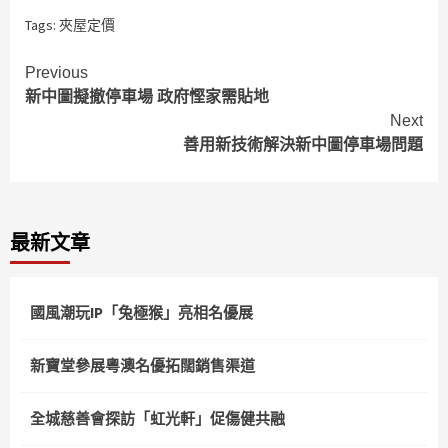
Tags:
夾屋定價
Continue
Previous
新中圖擬撤停車場 政府慳家需貼地
Reading
Next
善用新技術解決新中圖停車場問題
最新文章
國風潮玩IP「兔極猴」亮相名優展
新寶堂參展粵澳名優拓闊銷售渠道
全城慈善會探訪「虹光軒」促傷健共融