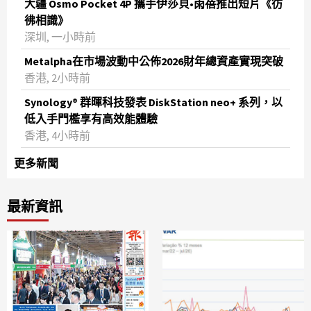
大疆 Osmo Pocket 4P 攜手伊莎貝•雨蓓推出短片《彷
彿相識》
深圳, 一小時前
Metalpha在市場波動中公佈2026財年總資產實現突破
‌香港, 2小時前
Synology® 群暉科技發表 DiskStation neo+ 系列，以
低入手門檻享有高效能體驗
香港, 4小時前
更多新聞
最新資訊