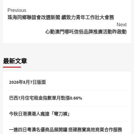
Continue
Previous
珠海同鄉聯誼會改選新閣 續致力青年工作壯大會務
Reading
Next
心動澳門哪吒信俗品牌推廣活動昨啟動
最新文章
2026年8月7日版面
巴西7月住宅租金指數單月勁漲0.66%
今秋日港澳潮人瘋搶「彎刀褲」
一連四日粵澳名優商品展開鑼 搭建務實高效商貿合作服務