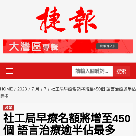
Skip
to
content
Primary
關
Menu
鍵
字:
HOME
2023
7 月
7
社工局早療名額將增至450個 語言治療逾半佔
最多
澳聞
社工局早療名額將增至450
個 語言治療逾半佔最多