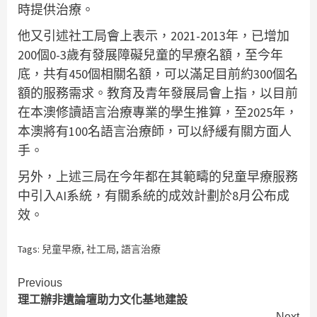
時提供治療。
他又引述社工局會上表示，2021-2013年，已增加
200個0-3歲有發展障礙兒童的早療名額，至今年
底，共有450個相關名額，可以滿足目前約300個名
額的服務需求。教育及青年發展局會上指，以目前
在本澳修讀語言治療專業的學生推算，至2025年，
本澳將有100名語言治療師，可以紓緩有關方面人
手。
另外，上述三局在今年都在其範疇的兒童早療服務
中引入AI系統，有關系統的成效計劃於8月公布成
效。
Tags:
兒童早療
,
社工局
,
語言治療
Continue
Previous
理工辦非遺論壇助力文化基地建設
Reading
Next