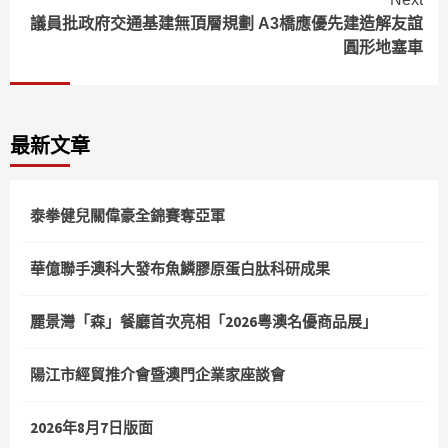
議員批政府交通基建無頂層規劃 A3橋應優先建造解友誼
圓形地塞車
最新文章
泰拳健兒關偉豪全錦賽奪亞軍
華億聯手澳科大發布魚鱗膠原蛋白肽科研成果
麗景灣「森」餐廳首次亮相「2026粵澳名優商品展」
陽江市經貿推介會暨澳門企業家座談會
2026年8月7日版面