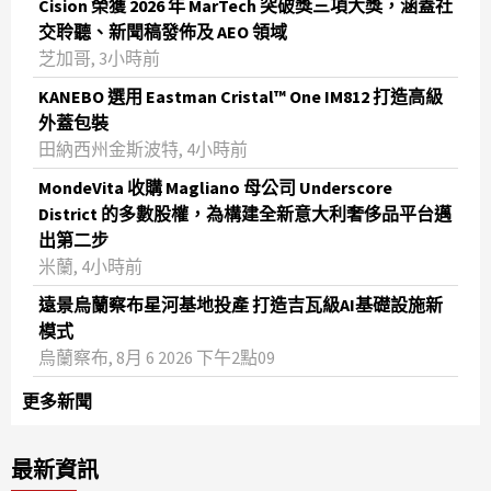
Cision 榮獲 2026 年 MarTech 突破獎三項大獎，涵蓋社
交聆聽、新聞稿發佈及 AEO 領域
芝加哥, 3小時前
KANEBO 選用 Eastman Cristal™ One IM812 打造高級
外蓋包裝
田納西州金斯波特, 4小時前
MondeVita 收購 Magliano 母公司 Underscore
District 的多數股權，為構建全新意大利奢侈品平台邁
出第二步
米蘭, 4小時前
遠景烏蘭察布星河基地投產 打造吉瓦級AI基礎設施新
模式
烏蘭察布, 8月 6 2026 下午2點09
更多新聞
最新資訊