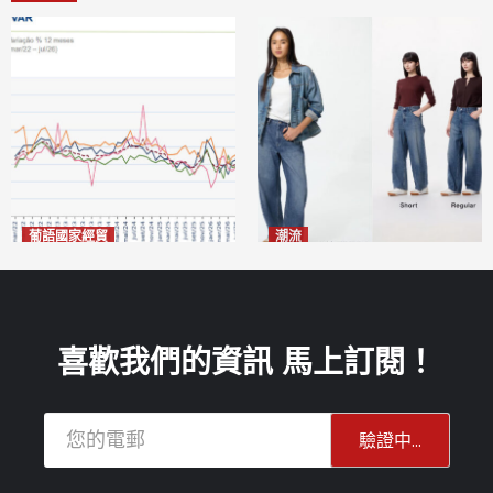
葡語國家經貿
潮流
巴西7月住宅租金指數單月勁
今秋日港澳潮人瘋搶「彎刀
漲0.66%
褲」
2026-08-07
2026-08-07
喜歡我們的資訊 馬上訂閱！