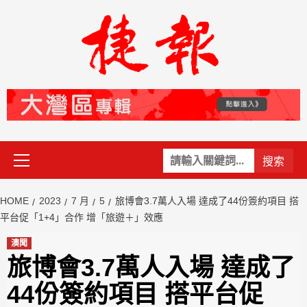
Skip
to
content
Primary
關
Menu
鍵
字:
HOME
2023
7 月
5
旅博會3.7萬人入場 達成了44份簽約項目 搭
平台促「1+4」合作 增「旅遊＋」效應
澳聞
旅博會3.7萬人入場 達成了
44份簽約項目 搭平台促