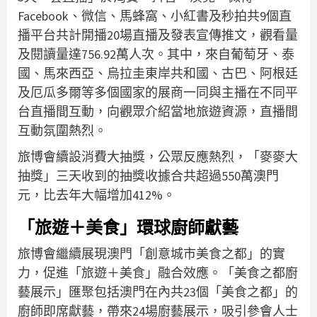
Facebook、微信、馬蜂窩、小紅書及秒拍共9個直
播平台共計開播20場直播及發表宣傳推文，觀看量
及閱讀量達756.92萬人次。其中，來自葡萄牙、泰
國、馬來西亞、烏拉圭東岸共和國、古巴、阿根廷
及厄瓜多爾等多個國家的展商一同與主播在不同平
台直播間互動，向觀眾介紹當地旅遊資源，直播間
互動氛圍熱烈。
旅博會續設消費大抽獎，公眾反應熱烈，「麥麥大
抽獎」三天收到的抽獎收據合共超過550萬澳門
元，比去年大幅增加412%。
「旅遊＋美食」環球廚師獻藝
旅博會繼續展現澳門「創意城市美食之都」的實
力，促進「旅遊＋美食」融合效應。「美食之都廚
藝展示」匯聚包括澳門在內共23個「美食之都」的
廚師即席獻藝，帶來24場廚藝展示，吸引參會人士