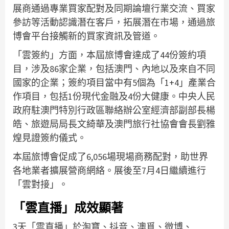
展商通過專業買家配對及同期論壇行業交流、買家
參訪等活動認識潛在客戶，拓展潛在市場，通過旅
博會平台接觸新的買家資訊及管道。
「雲簽約」方面，本屆旅博會達成了44份簽約項
目，涉及86家企業，包括澳門、內地以及來自不同
國家的企業；簽約項目當中有5個為「1+4」產業合
作項目，包括1份現代金融及4份大健康。中央人民
政府駐澳門特別行政區聯絡辦公室經濟部副部長楊
皓、旅遊局局長文綺華及澳門旅行社協會會長劉雅
煌見證簽約儀式。
本屆旅博會促成了6,056場現場商務配對，助世界
各地業者擴展營商網絡。展後至7月4日繼續進行
「雲對接」。
「雲直播」成效顯著
3天「雲直播」於淘寶、抖音、澳覓、微博、