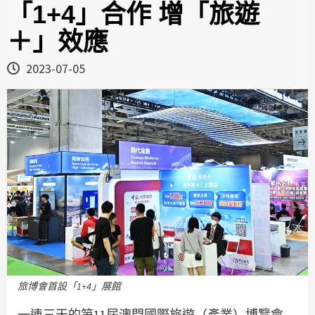
「1+4」合作 增「旅遊
＋」效應
2023-07-05
旅博會首設「1+4」展館
一連三天的第11屆澳門國際旅遊（產業）博覽會