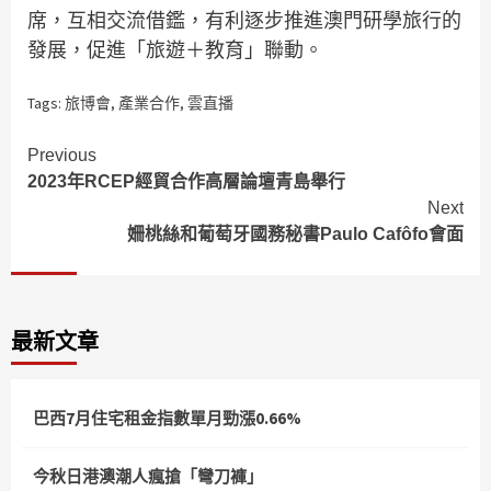
席，互相交流借鑑，有利逐步推進澳門研學旅行的
發展，促進「旅遊＋教育」聯動。
Tags:
旅博會
,
產業合作
,
雲直播
Continue
Previous
2023年RCEP經貿合作高層論壇青島舉行
Reading
Next
姍桃絲和葡萄牙國務秘書Paulo Cafôfo會面
最新文章
巴西7月住宅租金指數單月勁漲0.66%
今秋日港澳潮人瘋搶「彎刀褲」