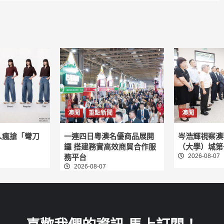
澳聞
重點新聞
澳聞
人瘋搶「彎刀
一連四日粵澳名優商品展開
岑浩輝視察澳
鑼 搭建務實高效商貿合作服
（大學）城第
2026-08-07
務平台
2026-08-07