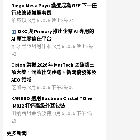
Diego Mesa Puyo 獲選成為 GEF 下一任
行政總裁兼董事長
華盛頓, 8月 6 2026 晚上8點24
DXC 與 Primary 推出企業 AI 專用的
AI 原生零信任平台
維珍尼亞州阿什本, 8月 6 2026 晚上6點
42
Cision 榮獲 2026 年 MarTech 突破獎三
項大獎，涵蓋社交聆聽、新聞稿發佈及
AEO 領域
芝加哥, 8月 6 2026 下午5點00
KANEBO 選用 Eastman Cristal™ One
IM812 打造高級外蓋包裝
田納西州金斯波特, 8月 6 2026 下午4點
26
更多新聞