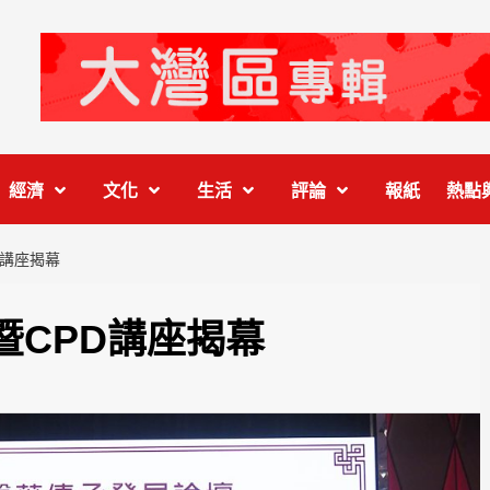
經濟
文化
生活
評論
報紙
熱點
D講座揭幕
暨CPD講座揭幕