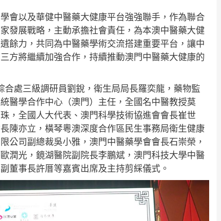
藥學會以及華健中醫藥大健康平台強強聯手，作為聯合
國家發展戰略，主動承擔社會責任，為本澳中醫藥大健
不遺餘力，共同為中醫藥學術交流搭建重要平台，讓中
後三方將繼續加強合作，持續推動澳門中醫藥大健康的
綜合處三級調研員劉銳，衛生局局長羅奕龍，藥物監
傳統醫學合作中心（澳門）主任，全國名中醫教授莫
寶珠，全國人大代表、澳門科學技術協進會會長崔世
會長陳亦立，橫琴粵澳深度合作區民生事務局衛生健康
有限公司副總裁吳小雅，澳門中醫藥學會會長石崇榮，
長歐潤光，鏡湖醫院副院長李鵬斌，澳門科技大學中醫
台副董事長許厝等嘉賓出席及主持剪綵儀式。