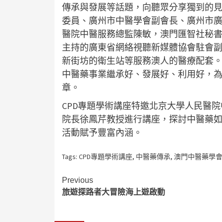
傳承與發展等話題，向聽眾分享獨到的
委員、廣州市中醫學會副會長、廣州市
醫院中醫服務總監陳敏，澳門匯智社秘
主持的廣東省網絡視聽新媒體協會駐會
新街坊的衛生站等服務澳人的醫療配套
中醫藥事業繼承好、發展好、利用好，
章。
CPD專題學術講座特邀北京大學人民醫
院長徐鳳芹教授進行講座，探討中醫藥
活動賦予豐富內涵。
Tags:
CPD專題學術講座
,
中醫藥傳承
,
澳門中醫藥學
Continue
Previous
旅遊探路者大冒險海上遊啟動
Reading