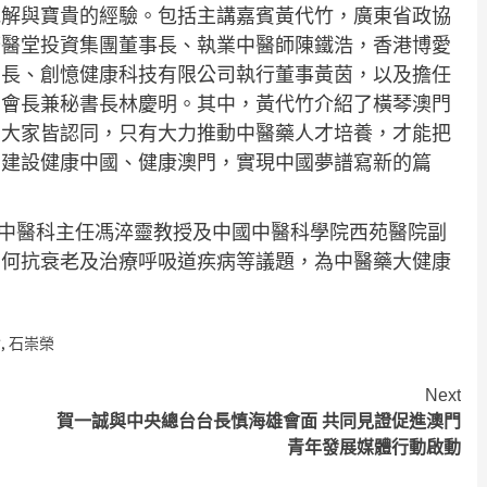
見解與寶貴的經驗。包括主講嘉賓黃代竹，廣東省政協
廣醫堂投資集團董事長、執業中醫師陳鐵浩，香港博愛
書長、創憶健康科技有限公司執行董事黃茵，以及擔任
副會長兼秘書長林慶明。其中，黃代竹介紹了橫琴澳門
。大家皆認同，只有大力推動中醫藥人才培養，才能把
為建設健康中國、健康澳門，實現中國夢譜寫新的篇
院中醫科主任馮淬靈教授及中國中醫科學院西苑醫院副
如何抗衰老及治療呼吸道疾病等議題，為中醫藥大健康
會
,
石崇榮
Next
賀一誠與中央總台台長慎海雄會面 共同見證促進澳門
青年發展媒體行動啟動