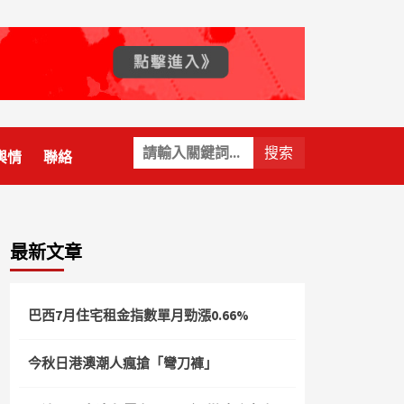
關
輿情
聯絡
鍵
字:
最新文章
巴西7月住宅租金指數單月勁漲0.66%
今秋日港澳潮人瘋搶「彎刀褲」