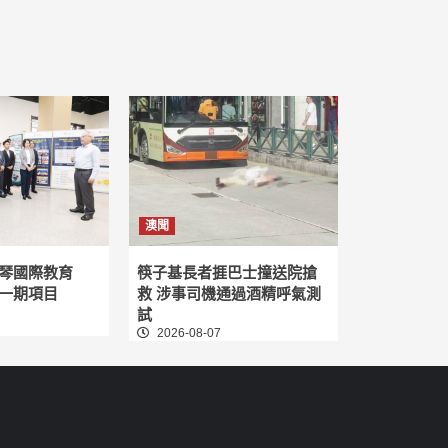
澳聞
琴國際教育
筷子基長者捱巴士撞送院搶
一期項目
救 涉事司機通過酒精呼氣測
試
2026-08-07