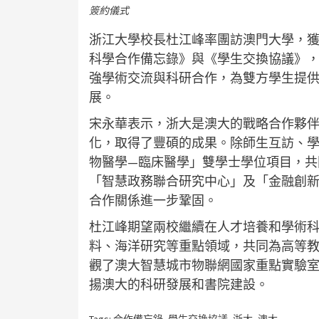
簽約儀式
浙江大學校長杜江峰率團訪澳門大學，
科學合作備忘錄》與《學生交換協議》
強學術交流與科研合作，為雙方學生提
展。
宋永華表示，浙大是澳大的戰略合作夥
化，取得了豐碩的成果。除師生互訪、
物醫學—臨床醫學」雙學士學位項目，共
「智慧政務聯合研究中心」及「金融創
合作關係進一步鞏固。
杜江峰期望兩校繼續在人才培養和學術
料、海洋研究等重點領域，共同為高等
觀了澳大智慧城市物聯網國家重點實驗
揚澳大的科研發展和書院建設。
Tags:
合作備忘錄
,
學生交換協議
,
浙大
,
澳大