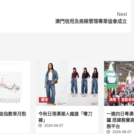
Next
澳門信用及商賬管理專業協會成立
潮流
澳聞
重點新
租金指數單月勁
今秋日港澳潮人瘋搶「彎刀
一連四日粵澳
褲」
鑼 搭建務實
2026-08-07
務平台
2026-08-07