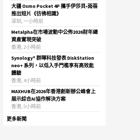
大疆 Osmo Pocket 4P 攜手伊莎貝•雨蓓
推出短片《彷彿相識》
深圳, 一小時前
Metalpha在市場波動中公佈2026財年總
資產實現突破
‌香港, 2小時前
Synology® 群暉科技發表 DiskStation
neo+ 系列，以低入手門檻享有高效能
體驗
香港, 4小時前
MAXHUB在2026年香港創新辦公峰會上
展示綜合AI協作解決方案
香港, 5小時前
更多新聞