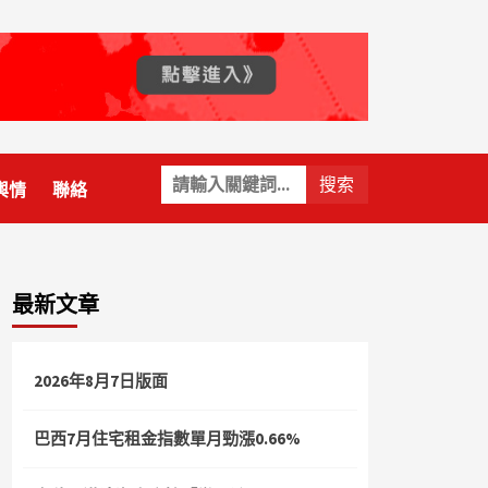
關
輿情
聯絡
鍵
字:
最新文章
2026年8月7日版面
巴西7月住宅租金指數單月勁漲0.66%