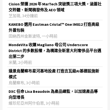
Cision 榮獲 2026 年 MarTech 突破獎三項大獎，涵蓋社
交聆聽、新聞稿發佈及 AEO 領域
芝加哥, 34分鐘前
KANEBO 選用 Eastman Cristal™ One IM812 打造高級
外蓋包裝
田納西州金斯波特, 一小時前
MondeVita 收購 Magliano 母公司 Underscore
District 的多數股權，為構建全新意大利奢侈品平台邁
出第二步
米蘭, 2小時前
遠景烏蘭察布星河基地投產 打造吉瓦級AI基礎設施新
模式
烏蘭察布, 3小時前
DXC 任命 Lisa Beaudoin 為產品總監，以加速產品導
向型增長
維珍尼亞州阿什伯恩, 3小時前