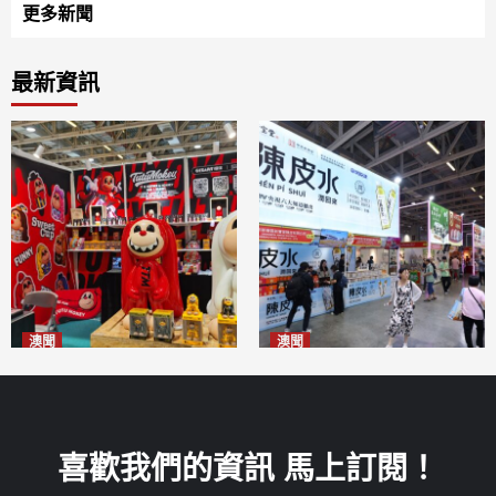
更多新聞
最新資訊
澳聞
澳聞
國風潮玩IP「兔極猴」亮相名
新寶堂參展粵澳名優拓闊銷售
優展
渠道
2026-08-06
2026-08-06
喜歡我們的資訊 馬上訂閱！