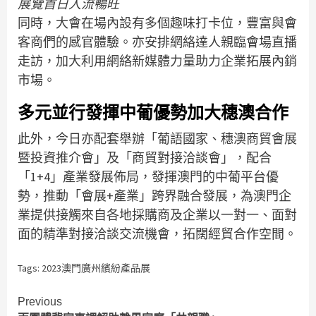
展覽首日人流暢旺
同時，大會在場內設有多個趣味打卡位，豐富與會
客商們的感官體驗。亦安排網絡達人親臨會場直播
走訪，加大利用網絡新媒體力量助力企業拓展內銷
市場。
多元並行發揮中葡優勢加大穗澳合作
此外，今日亦配套舉辦「葡語國家、穗澳商貿會展
暨投資推介會」及「商貿對接洽談會」，配合
「1+4」產業發展佈局，發揮澳門的中葡平台優
勢，推動「會展+產業」跨界融合發展，為澳門企
業提供接觸來自各地採購商及企業以一對一、面對
面的精準對接洽談交流機會，拓闊經貿合作空間。
Tags:
2023澳門廣州繽紛產品展
Continue
Previous