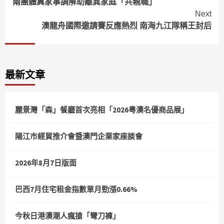
兩團體冀家事調解助離異家庭「共親職」
Reading
Next
澳龍舟國際邀請賽反應熱烈 南海九江隊稱王封后
最新文章
麗景灣「森」餐廳首次亮相「2026粵澳名優商品展」
陽江市經貿推介會暨澳門企業家座談會
2026年8月7日版面
巴西7月住宅租金指數單月勁漲0.66%
今秋日港澳潮人瘋搶「彎刀褲」