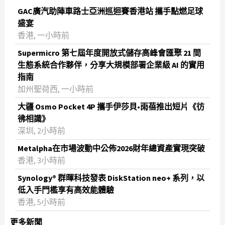
GAC廣汽助陣車路士亞洲巡迴賽香港站 攜手點燃足球
盛宴
香港, 一小時前
Supermicro 第七屆年度開放式儲存高峰會匯聚 21 間
生態系統合作夥伴，分享大規模部署企業級 AI 的實用
指南
加州聖荷西, 一小時前
大疆 Osmo Pocket 4P 攜手伊莎貝•雨蓓推出短片《彷
彿相識》
深圳, 2小時前
Metalpha在市場波動中公佈2026財年總資產實現突破
‌香港, 3小時前
Synology® 群暉科技發表 DiskStation neo+ 系列，以
低入手門檻享有高效能體驗
香港, 5小時前
更多新聞