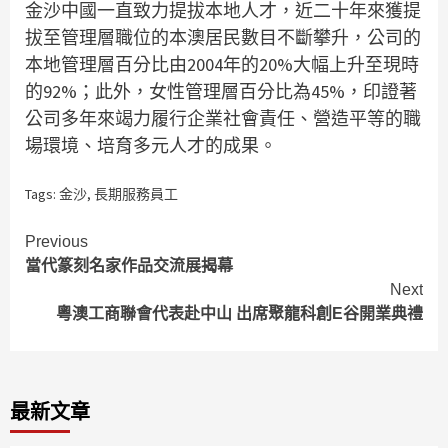
金沙中國一直致力提拔本地人才，近二十年來獲提
拔至管理層職位的本澳居民數目不斷攀升，公司的
本地管理層百分比由2004年的20%大幅上升至現時
的92%；此外，女性管理層百分比為45%，印證著
公司多年來竭力履行企業社會責任、營造平等的職
場環境、培育多元人才的成果。
Tags:
金沙
,
長期服務員工
Continue
Previous
當代篆刻名家作品交流展揭幕
Reading
Next
粵澳工商聯會代表赴中山 出席聚龍科創E谷開業典禮
最新文章