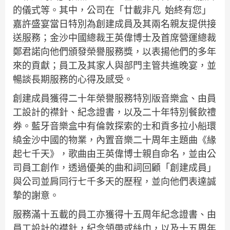
的儀式等。其中，公司在「廿載非凡 始終有您」
嘉許盛宴當日特別為創建成員及其兩名親友提供接
送服務；金沙中國總裁王英偉博士及首席營運總裁
鄭君諾向他們頒發榮譽服務獎，以表揚他們的多年
來的貢獻；員工及其家人與部門主管共進晚宴，並
暢談長期服務的心得及感受。
創建成員獲得二十年榮譽服務特別版音樂盒、由員
工設計的襟針、紀念證書，以及二十年特別餐飲禮
券。藍牙音樂盒中有倫敦探索的士和貢多拉小船環
繞金沙中國的物業，內置音樂二十周年主題曲《緣
起七千天》，歌曲由王英偉博士親自命名，並由公
司員工創作，透過優美的曲和詞回顧「創建成員」
與公司並肩同行七千多天的歷程，並向他們表達誠
摯的謝意。
服務滿十五載的員工亦獲得十五周年紀念證書、由
員工設計的襟針，紀念領帶或絲巾，以及十五周年