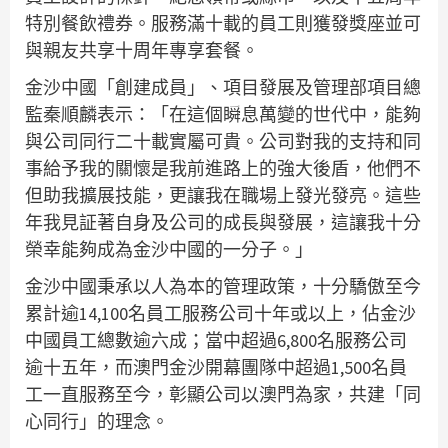
特別餐飲禮券。服務滿十載的員工則獲發獎座並可
與親友共享十周年專享套餐。
金沙中國「創建成員」、項目發展及管理部項目總
監秦順麟表示：「在這個瞬息萬變的世代中，能夠
與公司同行二十載實屬可貴。公司對我的支持和同
事給予我的關懷是我前進路上的強大後盾，他們不
但助我擴展技能，更讓我在職場上發光發亮。這些
年我見証著自身及公司的成長與發展，這讓我十分
榮幸能夠成為金沙中國的一分子。」
金沙中國秉承以人為本的管理政策，十分驕傲至今
累計逾14,100名員工服務公司十年或以上，佔金沙
中國員工總數逾六成；當中超過6,800名服務公司
逾十五年，而澳門金沙開幕團隊中超過1,500名員
工一直服務至今，彰顯公司以澳門為家，共建「同
心同行」的理念。