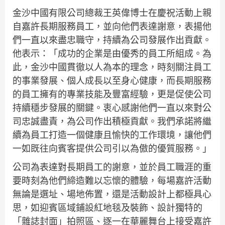
金沙中國有限公司總裁王英偉博士在慶祝活動上親
自嘉許長期服務員工，並向他們表達謝意，表揚他
們一直以來盡忠職守，持續為公司發展作出貢獻。
他表示：「成功的企業是由優秀的員工所組成。為
此，金沙中國貫徹以人為本的理念，時刻關注員工
的事業發展、個人成長以至身心健康，而長期服務
的員工擁有的專業技能及豐富經驗，更是促使公司
持續穩步發展的關鍵。衷心感謝他們一直以來對公
司忠誠盡責，為公司作出積極貢獻。我們承諾將繼
續為員工打造一個健康且愉快的工作環境，讓他們
一如既往向賓客提供公司引以為傲的優質服務。」
公司為表達對長期員工的謝意，並於員工職涯的重
要時刻為他們締造難以忘懷的體驗，每場嘉許活動
無論是選址、場地佈置，還是活動設計上都極具心
思，如迎賓區域鋪設紅地毯及裝飾、設計獨特的
「雜誌封面」拍照區、逐一在華麗舞台上接受嘉許